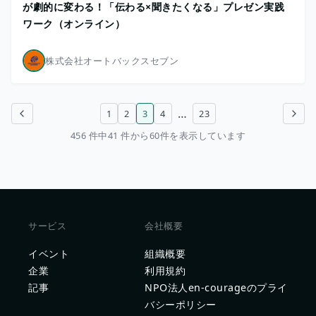
が劇的に変わる！「伝わる×聞きたくなる」プレゼン実践
ワーク（オンライン）
株式会社オートバックスセブン
…
1
2
3
4
23
前のページ
次のページ
456 件中41 件から60件を表示しています
サービス
会社概要
イベント
組織概要
企業
利用規約
記事
NPO法人en-courageのプライ
バシーポリシー