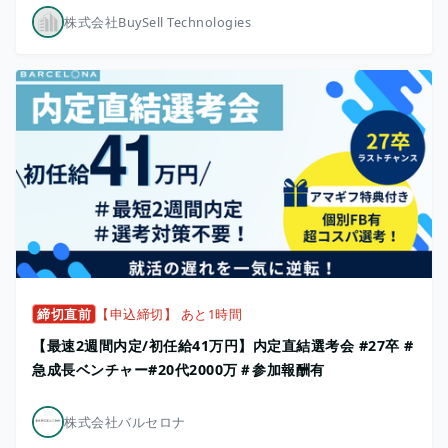
株式会社BuySell Technologies
締切直前
【申込締切】 あと1時間
【最速2週間内定/初任給41万円】内定直結選考会 #27卒 #
急成長ベンチャー#20代2000万＃参加報酬有
株式会社バルセロナ