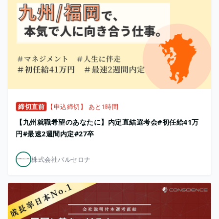
締切直前
【申込締切】 あと1時間
【九州就職希望のあなたに】内定直結選考会#初任給41万
円#最速2週間内定#27卒
株式会社バルセロナ