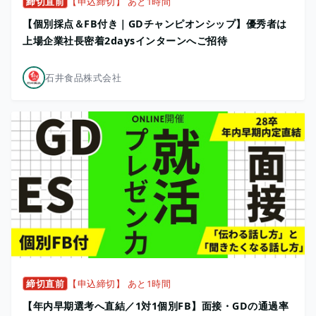
締切直前
【申込締切】 あと1時間
【個別採点＆FB付き｜GDチャンピオンシップ】優秀者は
上場企業社長密着2daysインターンへご招待
石井食品株式会社
締切直前
【申込締切】 あと1時間
【年内早期選考へ直結／1対1個別FB】面接・GDの通過率