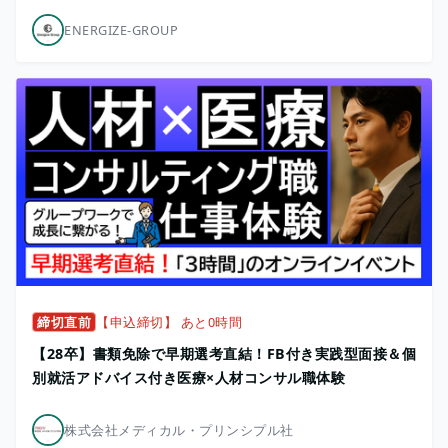
ENERGIZE-GROUP
締切直前
【申込締切】 あと0時間
【28卒】書類免除で早期選考直結！FB付き実践型面接＆個
別就活アドバイス付き医療×人材コンサル職体験
株式会社メディカル・プリンシプル社