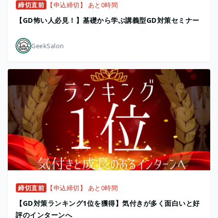
締切直前
【申込締切】 あと0時間
【GD怖い人必見！】基礎から学ぶ講義型GD対策セミナー
GeekSalon
締切直前
【申込締切】 あと0時間
【GD対策ランキング1位を獲得】気付きが多く面白いと好
評のインターンへ