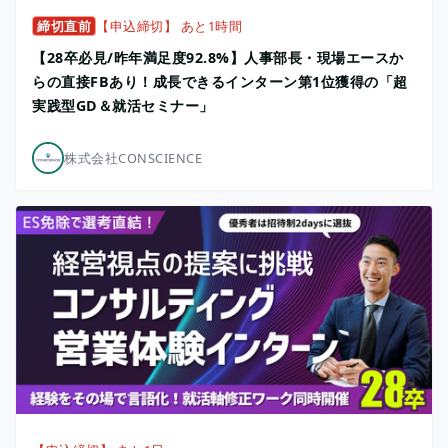
締切直前
【申込締切】 あと1時間
【28卒必見/昨年満⾜度92.8%】人事部長・現場エースか
らの直接FBあり！成長できるインターン第1位獲得の「超
実践型GD＆就活セミナー」
株式会社CONSCIENCE