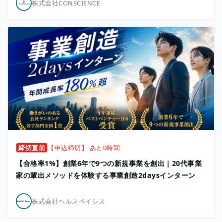
株式会社CONSCIENCE
締切直前
【申込締切】 あと0時間
【合格率1%】創業6年で9つの新規事業を創出｜20代事業
家の輩出メソッドを体験する事業創造2daysインターン
株式会社ヘルスベイシス