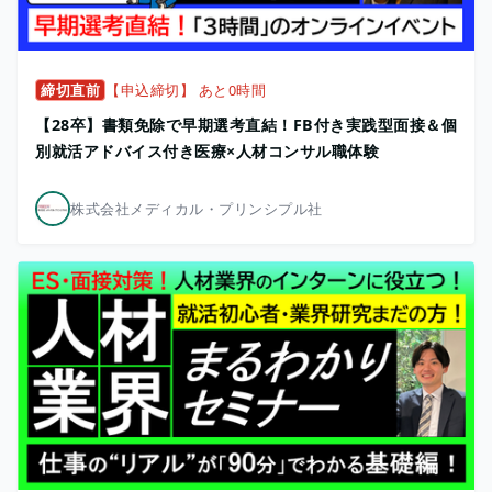
締切直前
【申込締切】 あと0時間
【28卒】書類免除で早期選考直結！FB付き実践型面接＆個
別就活アドバイス付き医療×人材コンサル職体験
株式会社メディカル・プリンシプル社