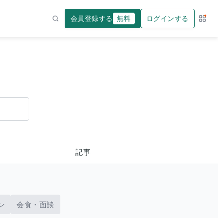
会員登録する
無料
ログインする
サー
検索
記事
ン
会食・面談