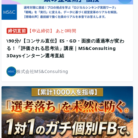
締切直前
【申込締切】 あと0時間
\90分/【コンサル直伝】ES・GD・面接の通過率が変わ
る！「評価される思考法」講座｜MS&Consulting
3Daysインターン選考直結
株式会社MS&Consulting