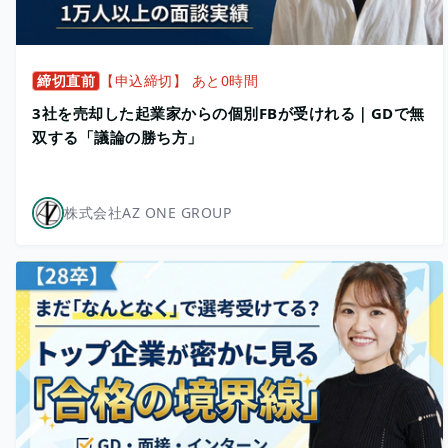
締切直前
【申込締切】 あと0時間
3社を売却した起業家からの個別FBが受けれる｜GDで無
双する「議論の勝ち方」
株式会社AZ ONE GROUP