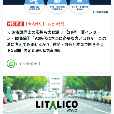
締切直前
【申込締切】 あと0時間
＼ お友達同士の応募も大歓迎 ／【28卒・夏インター
ン・ES免除】「AI時代に本当に必要な力とは何か」この
夏に考えてみませんか？│仲間・自分と本気で向き合え
る2日間│内定直結※8/7締切※
ナイル株式会社