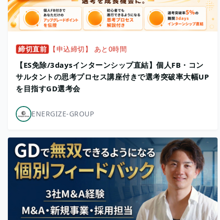
締切直前
【申込締切】 あと0時間
【ES免除/3daysインターンシップ直結】個人FB・コン
サルタントの思考プロセス講座付きで選考突破率大幅UP
を目指すGD選考会
ENERGIZE-GROUP