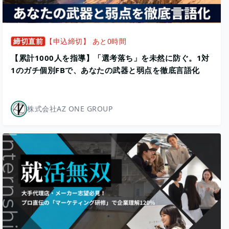
締切直前
【申込締切】 あと0時間
【累計1000人を指導】「選考落ち」を未然に防ぐ。1対
1のガチ個別FBで、あなたの武器と弱点を徹底言語化
株式会社AZ ONE GROUP