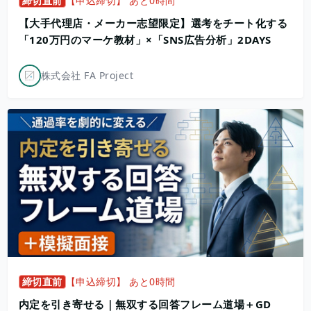
締切直前
【申込締切】 あと0時間
【大手代理店・メーカー志望限定】選考をチート化する
「120万円のマーケ教材」×「SNS広告分析」2DAYS
株式会社 FA Project
締切直前
【申込締切】 あと0時間
内定を引き寄せる｜無双する回答フレーム道場＋GD