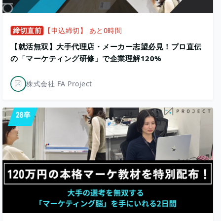
締切直前
【申込締切】 あと0時間
【就活無双】大手代理店・メーカー志望必見！プロ直伝
の「マーケティング研修」で企業理解120%
株式会社 FA Project