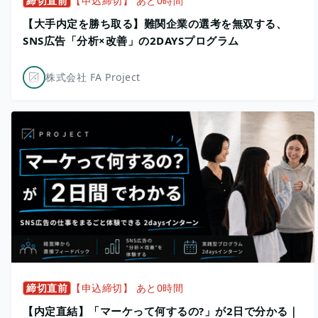
締切直前
【申込締切】 あと0時間
【大手内定を勝ち取る】難関企業の選考を無双する、
SNS広告「分析×改善」の2DAYSプログラム
株式会社 FA Project
締切直前
【申込締切】 あと0時間
【内定直結】「マーケって何するの?」が2日で分かる｜