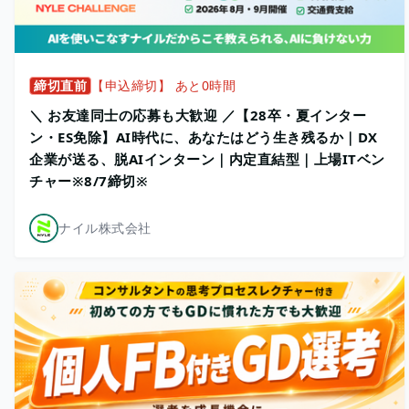
締切直前
【申込締切】 あと0時間
＼ お友達同士の応募も大歓迎 ／【28卒・夏インター
ン・ES免除】AI時代に、あなたはどう生き残るか｜DX
企業が送る、脱AIインターン｜内定直結型｜上場ITベン
チャー※8/7締切※
ナイル株式会社