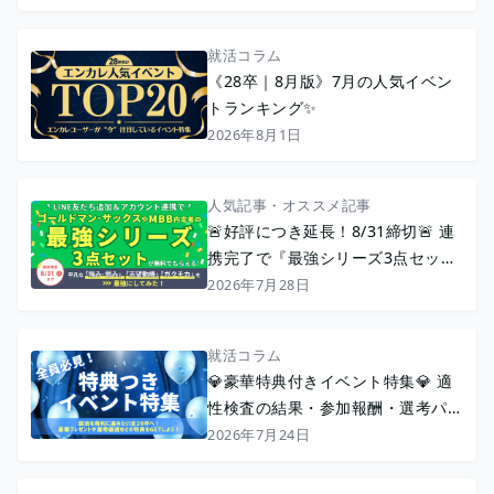
就活コラム
《28卒｜8月版》7月の人気イベン
トランキング✨
2026年8月1日
人気記事・オススメ記事
🚨好評につき延長！8/31締切🚨 連
携完了で『最強シリーズ3点セッ
ト』配布中🎊【たった10秒】エン
2026年7月28日
カレ公式LINEを友達追加＆連携で
就活をもっと便利に！
就活コラム
💎豪華特典付きイベント特集💎 適
性検査の結果・参加報酬・選考パス
などの特典でおトクに就活！
2026年7月24日