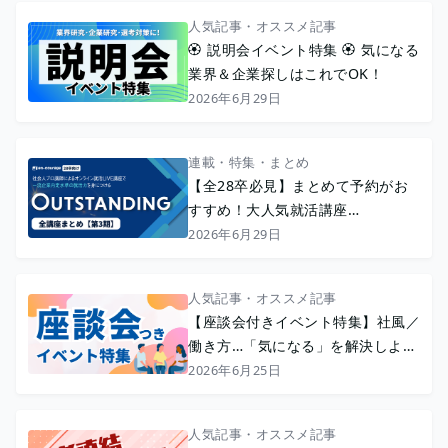
人気記事・オススメ記事
🏵️ 説明会イベント特集 🏵️ 気になる
業界＆企業探しはこれでOK！
2026年6月29日
連載・特集・まとめ
【全28卒必見】まとめて予約がお
すすめ！大人気就活講座
『OUTSTANDING』〈3期〉
2026年6月29日
人気記事・オススメ記事
【座談会付きイベント特集】社風／
働き方…「気になる」を解決しよう
💡
2026年6月25日
人気記事・オススメ記事