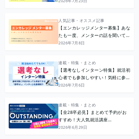
2026年7月23日
人気記事・オススメ記事
【エンカレッジメンター募集】あな
たも一度、メンターの話を聞いてみ
ませんか？
2026年7月8日
連載・特集・まとめ
【選考なしインターン特集】就活初
心者でも参加しやすい！気軽に参加
できる選考なしインターン
2026年7月6日
連載・特集・まとめ
【全28卒必見】まとめて予約がお
すすめ！大人気就活講座
『OUTSTANDING』〈2.5期〉◢◤
2026年6月29日
最短習得コース◢◤