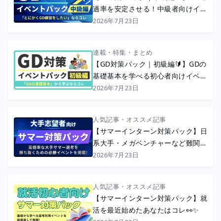
過率を安定させる！中級者向けイベ
ント特集
2026年7月23日
連載・特集・まとめ
【GD対策パック｜初級編🔰】GDの
基礎基本を学べる初心者向けイベン
ト特集
2026年7月23日
人気記事・オススメ記事
【サマーインターン対策パック】日
系大手・メガベンチャーなど難関志
望者向け🔥💪
2026年7月23日
人気記事・オススメ記事
【サマーインターン対策パック】就
活を最近始めたあなたはコレ👀✨