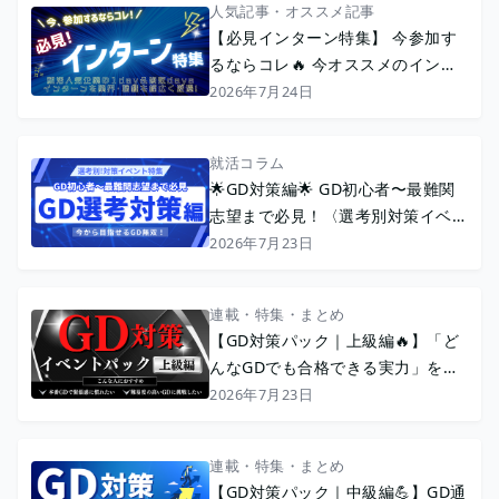
人気記事・オススメ記事
【必見インターン特集】 今参加す
るならコレ🔥 今オススメのインタ
ーンを厳選特集！
2026年7月24日
就活コラム
🌟GD対策編🌟 GD初心者〜最難関
志望まで必見！〈選考別対策イベン
ト特集〉
2026年7月23日
連載・特集・まとめ
【GD対策パック｜上級編🔥】「ど
んなGDでも合格できる実力」を身
につける 上級者向けイベント特集
2026年7月23日
連載・特集・まとめ
【GD対策パック｜中級編💪】GD通