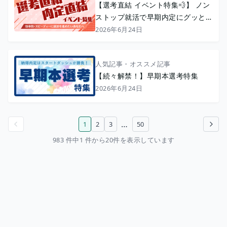
【選考直結 イベント特集💨】 ノン
ストップ就活で早期内定にグッと近
づく！🔥
2026年6月24日
人気記事・オススメ記事
【続々解禁！】早期本選考特集
2026年6月24日
…
1
2
3
50
前のページ
次のページ
983 件中1 件から20件を表示しています