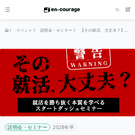
検索
サー
メニュー
イベント
説明会・セミナー
【その就活、大丈夫？】GD付！重要な就活・仕事の考え方をレクチャー！
トップページ
説明会・セミナー
2028年卒