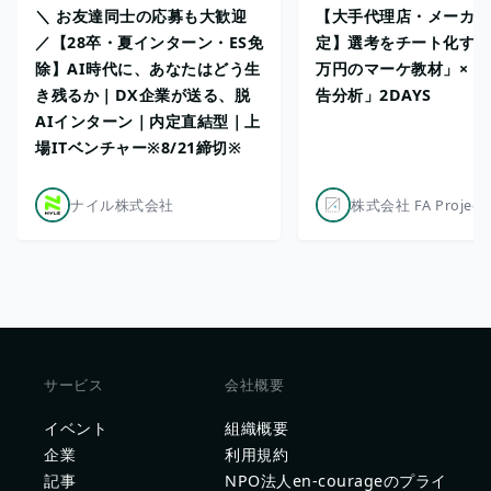
＼ お友達同士の応募も大歓迎
【大手代理店・メーカー
／【28卒・夏インターン・ES免
定】選考をチート化する「
除】AI時代に、あなたはどう生
万円のマーケ教材」×「S
き残るか｜DX企業が送る、脱
告分析」2DAYS
AIインターン｜内定直結型｜上
場ITベンチャー※8/21締切※
ナイル株式会社
株式会社 FA Project
サービス
会社概要
イベント
組織概要
企業
利用規約
記事
NPO法人en-courageのプライ