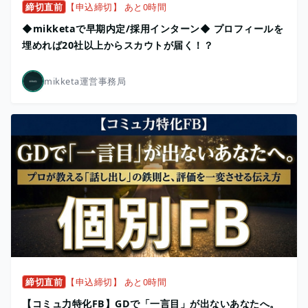
締切直前
【申込締切】 あと0時間
◆mikketaで早期内定/採用インターン◆ プロフィールを
埋めれば20社以上からスカウトが届く！？
mikketa運営事務局
締切直前
【申込締切】 あと0時間
【コミュ力特化FB】GDで「一言目」が出ないあなたへ。