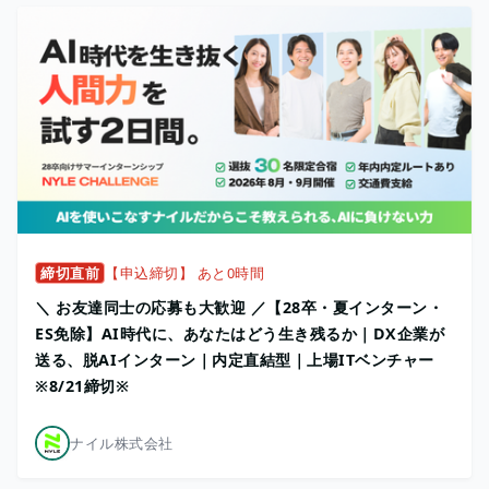
締切直前
【申込締切】 あと0時間
＼ お友達同士の応募も大歓迎 ／【28卒・夏インターン・
ES免除】AI時代に、あなたはどう生き残るか｜DX企業が
送る、脱AIインターン｜内定直結型｜上場ITベンチャー
※8/21締切※
ナイル株式会社