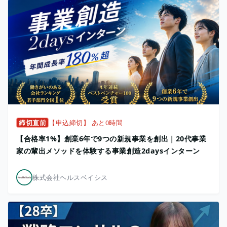
締切直前
【申込締切】 あと0時間
【合格率1%】創業6年で9つの新規事業を創出｜20代事業
家の輩出メソッドを体験する事業創造2daysインターン
株式会社ヘルスベイシス