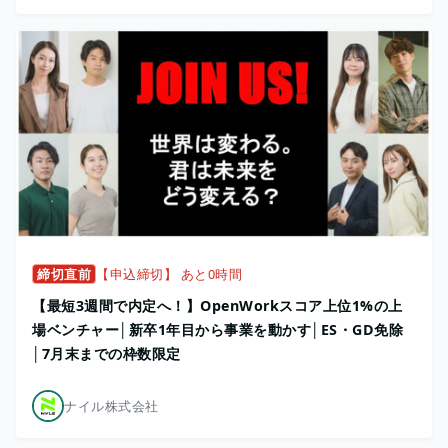
締切直前
【申込締切】 あと0時間
【最短3週間で内定へ！】OpenWorkスコア上位1%の上
場ベンチャー│新卒1年目から事業を動かす│ES・GD免除
│7月末までの枠数限定
ナイル株式会社