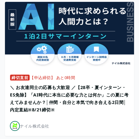
締切直前
【申込締切】 あと0時間
＼ お友達同士の応募も大歓迎 ／【28卒・夏インターン・
ES免除】「AI時代に本当に必要な力とは何か」この夏に考
えてみませんか？│仲間・自分と本気で向き合える2日間│
内定直結※8/21締切※
ナイル株式会社