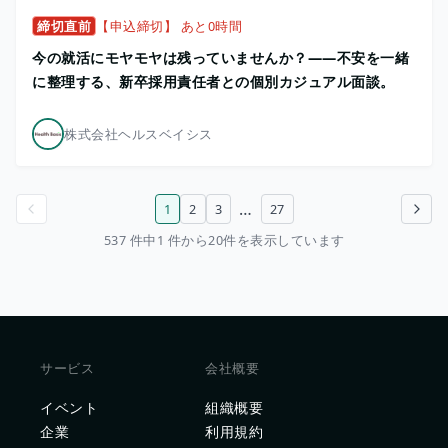
締切直前
【申込締切】 あと0時間
今の就活にモヤモヤは残っていませんか？——不安を一緒
に整理する、新卒採用責任者との個別カジュアル面談。
株式会社ヘルスベイシス
…
1
2
3
27
前のページ
次のページ
537 件中1 件から20件を表示しています
サービス
会社概要
イベント
組織概要
企業
利用規約