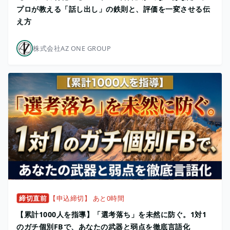
プロが教える「話し出し」の鉄則と、評価を一変させる伝
え方
株式会社AZ ONE GROUP
締切直前
【申込締切】 あと0時間
【累計1000人を指導】「選考落ち」を未然に防ぐ。1対1
のガチ個別FBで、あなたの武器と弱点を徹底言語化