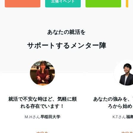
主催イベント
あなたの就活を
サポートするメンター陣
就活で不安な時ほど、気軽に頼
あなたの強みを、
れる存在でいます！
ろから始め
M.Hさん
早稲田大学
K.Tさん
福