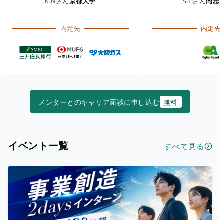
K.Nさん
京都大学
S.Hさん
同志
内定先
内定
メンターとのキャリア面談に申し込む
無料
イベント一覧
すべて見る