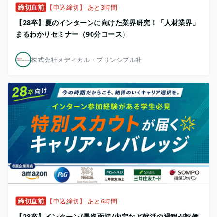
締切直前
【申込締切】 あと3時間
【28卒】夏のインターンに向けた業界研究！「人材業界」
まるわかりセミナー（90分コース）
株式会社メディカル・プリンシプル社
締切直前
【申込締切】 あと6時間
【28卒】インターン/最終面接/内定など就活の過程が評価