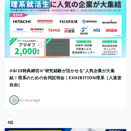
※8/23特典締切※“研究経験が活かせる”人気企業が大集
結！理系のための合同説明会｜EXHIBITION理系［入退室
自由］
en-courage
5位