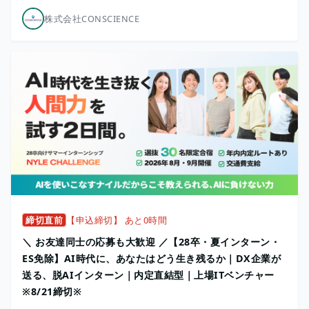
株式会社CONSCIENCE
締切直前
【申込締切】 あと0時間
＼ お友達同士の応募も大歓迎 ／【28卒・夏インターン・
ES免除】AI時代に、あなたはどう生き残るか｜DX企業が
送る、脱AIインターン｜内定直結型｜上場ITベンチャー
※8/21締切※