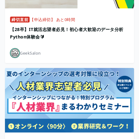
締切直前
【申込締切】 あと0時間
【28卒】IT就活志望者必見！初心者大歓迎のデータ分析
Python体験会🔰
GeekSalon