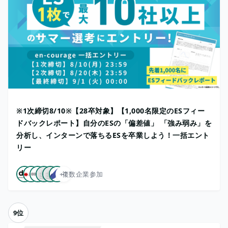
※1次締切8/10※【28卒対象】【1,000名限定のESフィー
ドバックレポート】自分のESの「偏差値」 「強み弱み」を
分析し、インターンで落ちるESを卒業しよう！一括エント
リー
+7
複数企業参加
9位