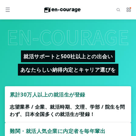
検索
サー
メニュー
就活サポートと500社以上との出会い
あなたらしい納得内定とキャリア選びを
累計30万人以上の就活生が登録
志望業界 / 企業、就活時期、文理、学部 / 院生を問
わず、日本全国多くの就活生が登録！
難関・就活人気企業に内定者を毎年輩出