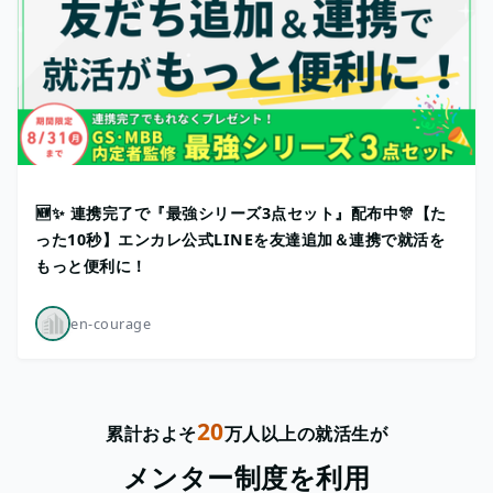
🆕✨ 連携完了で『最強シリーズ3点セット』配布中🎊【た
った10秒】エンカレ公式LINEを友達追加＆連携で就活を
もっと便利に！
en-courage
20
累計およそ
万人以上の就活生が
メンター制度を利用