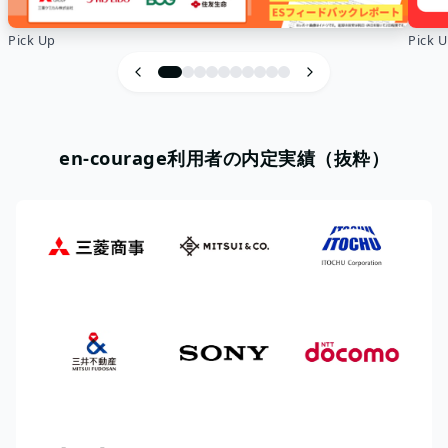
Pick Up
Pic
en-courage利用者の内定実績（抜粋）