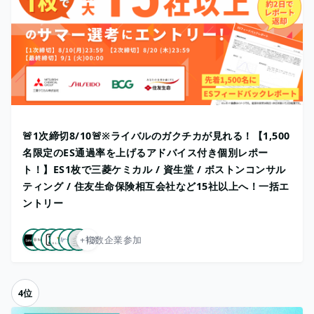
🚨1次締切8/10🚨※ライバルのガクチカが見れる！【1,500
名限定のES通過率を上げるアドバイス付き個別レポー
ト！】ES1枚で三菱ケミカル / 資生堂 / ボストンコンサル
ティング / 住友生命保険相互会社など15社以上へ！一括エ
ントリー
+13
複数企業参加
4位