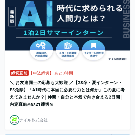
締切直前
【申込締切】 あと0時間
＼ お友達同士の応募も大歓迎 ／【28卒・夏インターン・
ES免除】「AI時代に本当に必要な力とは何か」この夏に考
えてみませんか？│仲間・自分と本気で向き合える2日間│
内定直結※8/21締切※
ナイル株式会社