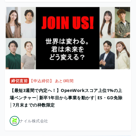
締切直前
【申込締切】 あと0時間
【最短3週間で内定へ！】OpenWorkスコア上位1%の上
場ベンチャー│新卒1年目から事業を動かす│ES・GD免除
│7月末までの枠数限定
ナイル株式会社