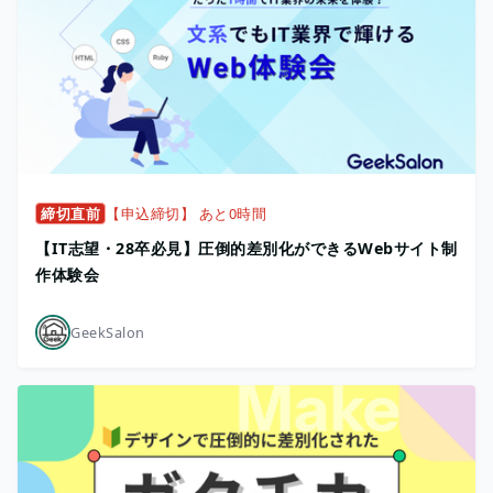
締切直前
【申込締切】 あと0時間
【IT志望・28卒必見】圧倒的差別化ができるWebサイト制
作体験会
GeekSalon