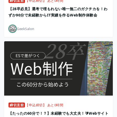
締切直前
【申込締切】 あと0時間
【28卒必見】選考で埋もれない唯一無二のガクチカを！わ
ずか90分で未経験からIT実績を作るWeb制作体験会
GeekSalon
締切直前
【申込締切】 あと0時間
【たったの60分で！？】未経験でも大丈夫！🔰Webサイト