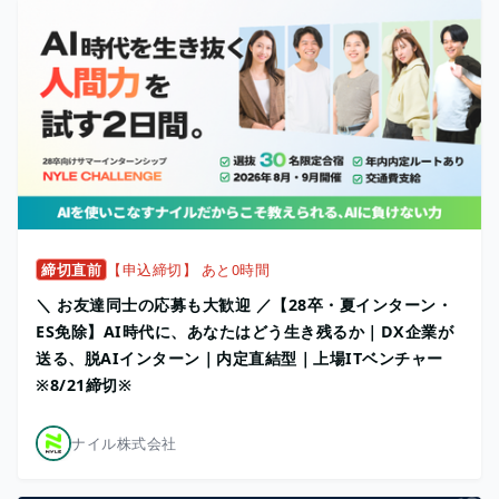
締切直前
【申込締切】 あと0時間
＼ お友達同士の応募も大歓迎 ／【28卒・夏インターン・
ES免除】AI時代に、あなたはどう生き残るか｜DX企業が
送る、脱AIインターン｜内定直結型｜上場ITベンチャー
※8/21締切※
ナイル株式会社