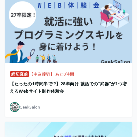
締切直前
【申込締切】 あと0時間
【たったの1時間半で!?】28卒向け 就活での“武器”が1つ増
えるWebサイト制作体験会
GeekSalon