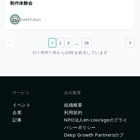
制作体験会
GeekSalon
…
1
2
3
26
前のページ
次のページ
511 件中1 件から20件を表示しています
サービス
会社概要
イベント
組織概要
企業
利用規約
記事
NPO法人en-courageのプライ
バシーポリシー
Deep Growth Partnersのプ