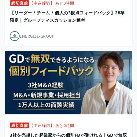
締切直前
【申込締切】 あと0時間
【リーダー / チーム / 個人の3観点フィードバック】28卒
限定｜グループディスカッション選考
ENERGIZE-GROUP
締切直前
【申込締切】 あと0時間
3社を売却した起業家からの個別FBが受けれる｜GDで無双