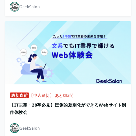
GeekSalon
締切直前
【申込締切】 あと0時間
【IT志望・28卒必見】圧倒的差別化ができるWebサイト制
作体験会
GeekSalon