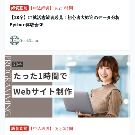
締切直前
【申込締切】 あと0時間
【28卒】IT就活志望者必見！初心者大歓迎のデータ分析
Python体験会🔰
GeekSalon
締切直前
【申込締切】 あと0時間