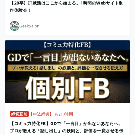
【28卒】IT就活はここから始まる。1時間のWebサイト制
作体験会！
GeekSalon
締切直前
【申込締切】 あと0時間
【コミュ力特化FB】GDで「一言目」が出ないあなたへ。
プロが教える「話し出し」の鉄則と、評価を一変させる伝