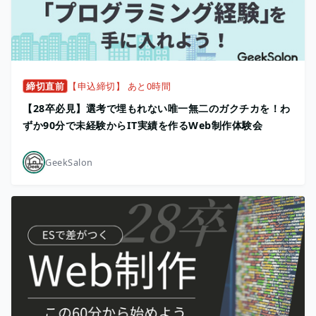
締切直前
【申込締切】 あと0時間
【28卒必見】選考で埋もれない唯一無二のガクチカを！わ
ずか90分で未経験からIT実績を作るWeb制作体験会
GeekSalon