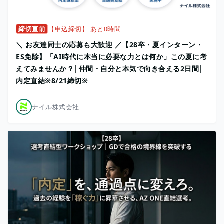
締切直前
【申込締切】 あと0時間
＼ お友達同士の応募も大歓迎 ／【28卒・夏インターン・
ES免除】「AI時代に本当に必要な力とは何か」この夏に考
えてみませんか？│仲間・自分と本気で向き合える2日間│
内定直結※8/21締切※
ナイル株式会社