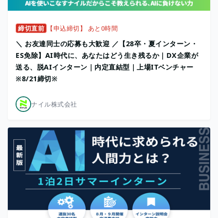
締切直前
【申込締切】 あと0時間
＼ お友達同士の応募も大歓迎 ／【28卒・夏インターン・
ES免除】AI時代に、あなたはどう生き残るか｜DX企業が
送る、脱AIインターン｜内定直結型｜上場ITベンチャー
※8/21締切※
ナイル株式会社