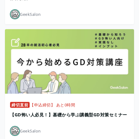
GeekSalon
締切直前
【申込締切】 あと0時間
【GD怖い人必見！】基礎から学ぶ講義型GD対策セミナー
GeekSalon