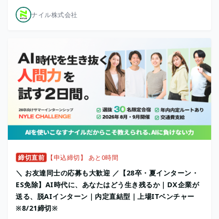
ナイル株式会社
締切直前
【申込締切】 あと0時間
＼ お友達同士の応募も大歓迎 ／【28卒・夏インターン・
ES免除】AI時代に、あなたはどう生き残るか｜DX企業が
送る、脱AIインターン｜内定直結型｜上場ITベンチャー
※8/21締切※