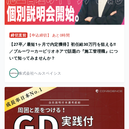
締切直前
【申込締切】 あと0時間
【27卒／最短1ヶ月で内定獲得】初任給30万円を狙える!!
／ブルーワーカービリオネアで話題の『施工管理職』につ
いて知ってみませんか？
株式会社ヘルスベイシス