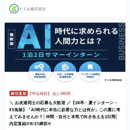
ナイル株式会社
締切直前
【申込締切】 あと0時間
＼ お友達同士の応募も大歓迎 ／【28卒・夏インターン・
ES免除】「AI時代に本当に必要な力とは何か」この夏に考
えてみませんか？│仲間・自分と本気で向き合える2日間│
内定直結※8/21締切※