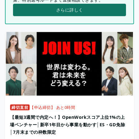
さらに詳しく
締切直前
【申込締切】 あと0時間
【最短3週間で内定へ！】OpenWorkスコア上位1%の上
場ベンチャー│新卒1年目から事業を動かす│ES・GD免除
│7月末までの枠数限定