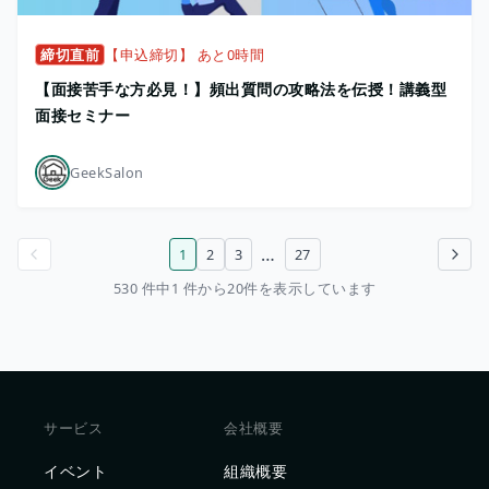
締切直前
【申込締切】 あと0時間
【面接苦手な方必見！】頻出質問の攻略法を伝授！講義型
面接セミナー
GeekSalon
…
1
2
3
27
前のページ
次のページ
530 件中1 件から20件を表示しています
サービス
会社概要
イベント
組織概要