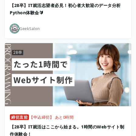
【28卒】IT就活志望者必見！初心者大歓迎のデータ分析
Python体験会🔰
GeekSalon
締切直前
【申込締切】 あと0時間
【28卒】IT就活はここから始まる。1時間のWebサイト制
作体験会！