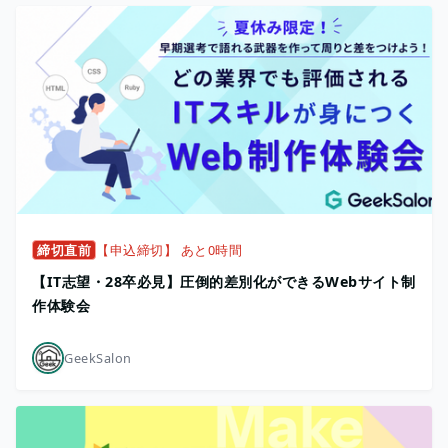
締切直前
【申込締切】 あと0時間
【IT志望・28卒必見】圧倒的差別化ができるWebサイト制
作体験会
GeekSalon