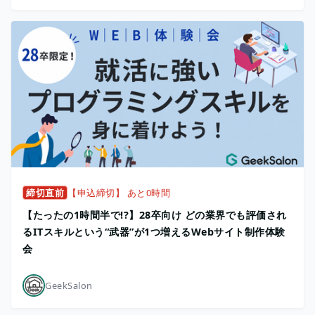
締切直前
【申込締切】 あと0時間
【たったの1時間半で!?】28卒向け どの業界でも評価され
るITスキルという“武器”が1つ増えるWebサイト制作体験
会
GeekSalon