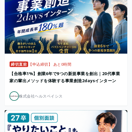
締切直前
【申込締切】 あと0時間
【合格率1%】創業6年で9つの新規事業を創出｜20代事業
家の輩出メソッドを体験する事業創造2daysインターン
株式会社ヘルスベイシス