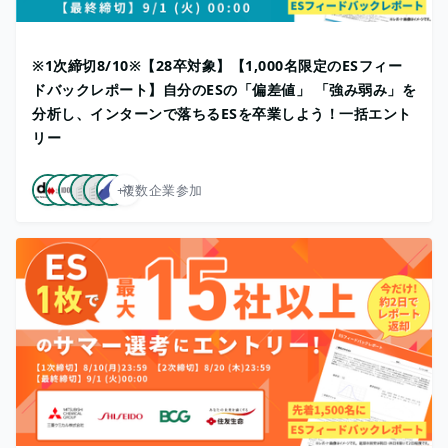
※1次締切8/10※【28卒対象】【1,000名限定のESフィー
ドバックレポート】自分のESの「偏差値」 「強み弱み」を
分析し、インターンで落ちるESを卒業しよう！一括エント
リー
+7
複数企業参加