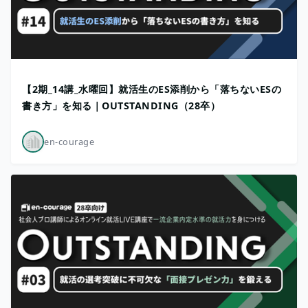
【2期_14講_水曜回】就活生のES添削から「落ちないESの
書き方」を知る｜OUTSTANDING（28卒）
en-courage