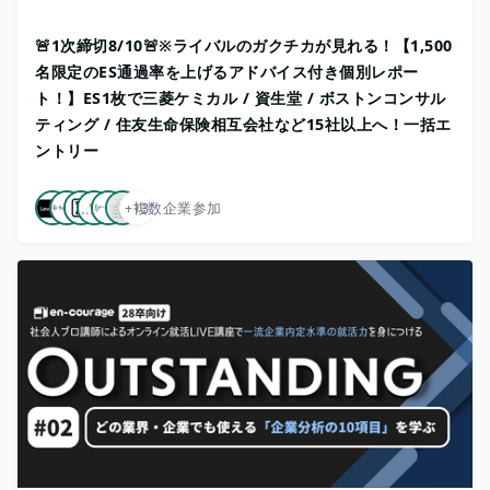
🚨1次締切8/10🚨※ライバルのガクチカが見れる！【1,500
名限定のES通過率を上げるアドバイス付き個別レポー
ト！】ES1枚で三菱ケミカル / 資生堂 / ボストンコンサル
ティング / 住友生命保険相互会社など15社以上へ！一括エ
ントリー
+13
複数企業参加