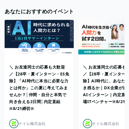
あなたにおすすめのイベント
＼ お友達同士の応募も大歓迎
＼ お友達同士の応募も
／【28卒・夏インターン・ES免
／【28卒・夏インターン
除】「AI時代に本当に必要な力
除】AI時代に、あなた
とは何か」この夏に考えてみま
き残るか｜DX企業が送
せんか？│仲間・自分と本気で
AIインターン｜内定直
向き合える2日間│内定直結
場ITベンチャー※8/21
※8/21締切※
ナイル株式会社
ナイル株式会社