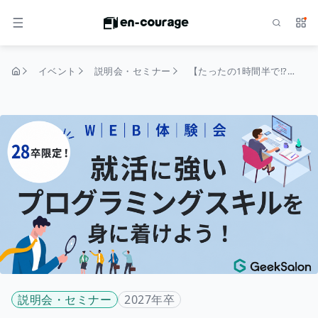
検索
サー
メニュー
イベント
説明会・セミナー
【たったの1時間半で!?】28卒向け どの業界でも評価されるITスキルという“武器”が1つ増えるWebサイト制作体験会
トップページ
説明会・セミナー
2027年卒