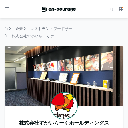
検索
サー
メニュー
企業
レストラン・フードサービス
トップページ
株式会社すかいらーくホールディングス
株式会社すかいらーくホールディングス