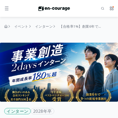
検索
サー
メニュー
イベント
インターン
【合格率1%】創業6年で9つの新規事業を創出｜20代事業家の輩出メソッドを体験する事業創造2daysインターン
トップページ
インターン
2028年卒