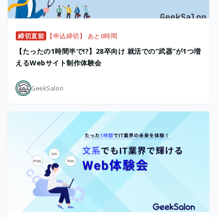
締切直前
【申込締切】 あと0時間
【たったの1時間半で!?】28卒向け 就活での“武器”が1つ増
えるWebサイト制作体験会
GeekSalon