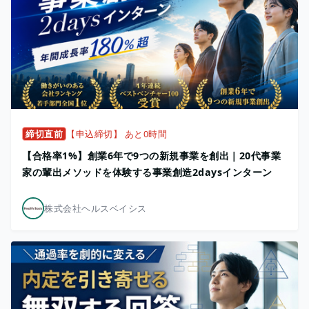
締切直前
【申込締切】 あと0時間
【合格率1%】創業6年で9つの新規事業を創出｜20代事業
家の輩出メソッドを体験する事業創造2daysインターン
株式会社ヘルスベイシス