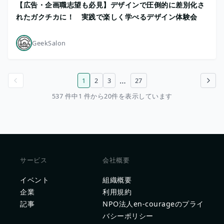
【広告・企画職志望も必見】デザインで圧倒的に差別化さ
れたガクチカに！ 実践で楽しく学べるデザイン体験会
GeekSalon
…
1
2
3
27
前のページ
次のページ
537 件中1 件から20件を表示しています
サービス
会社概要
イベント
組織概要
企業
利用規約
記事
NPO法人en-courageのプライ
バシーポリシー