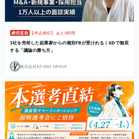
締切直前
【申込締切】 あと0時間
3社を売却した起業家からの個別FBが受けれる｜GDで無双
する「議論の勝ち方」
株式会社AZ ONE GROUP