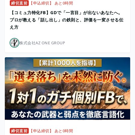
締切直前
【申込締切】 あと0時間
【コミュ力特化FB】GDで「一言目」が出ないあなたへ。
プロが教える「話し出し」の鉄則と、評価を一変させる伝
え方
株式会社AZ ONE GROUP
締切直前
【申込締切】 あと0時間