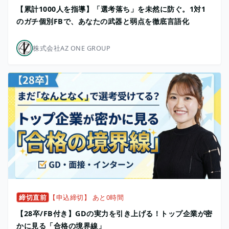
【累計1000人を指導】「選考落ち」を未然に防ぐ。1対1
のガチ個別FBで、あなたの武器と弱点を徹底言語化
株式会社AZ ONE GROUP
締切直前
【申込締切】 あと0時間
【28卒/FB付き】GDの実力を引き上げる！トップ企業が密
かに見る「合格の境界線」