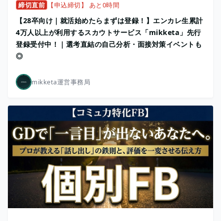
締切直前
【申込締切】 あと0時間
【28卒向け｜就活始めたらまずは登録！】エンカレ生累計
4万人以上が利用するスカウトサービス「mikketa」先行
登録受付中！｜選考直結の自己分析・面接対策イベントも
◎
mikketa運営事務局