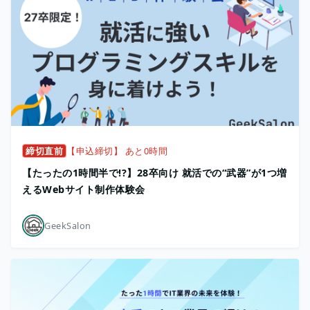
締切直前
【申込締切】 あと0時間
【たったの1時間半で!?】28卒向け 就活での“武器”が1つ増
えるWebサイト制作体験会
GeekSalon