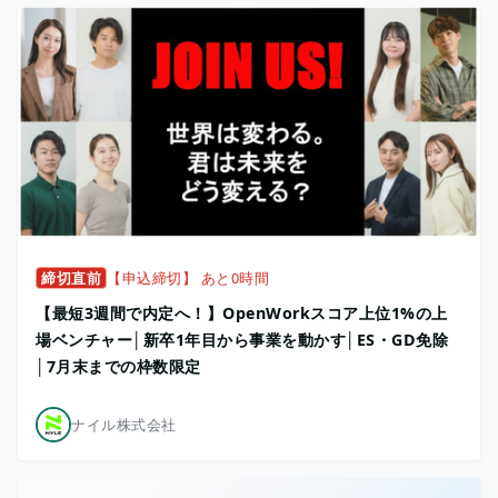
締切直前
【申込締切】 あと0時間
【最短3週間で内定へ！】OpenWorkスコア上位1%の上
場ベンチャー│新卒1年目から事業を動かす│ES・GD免除
│7月末までの枠数限定
ナイル株式会社