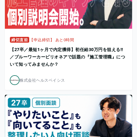
締切直前
【申込締切】 あと0時間
【27卒／最短1ヶ月で内定獲得】初任給30万円を狙える!!
／ブルーワーカービリオネアで話題の『施工管理職』につ
いて知ってみませんか？
株式会社ヘルスベイシス