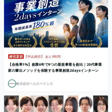
締切直前
【申込締切】 あと0時間
【合格率1%】創業6年で9つの新規事業を創出｜20代事業
家の輩出メソッドを体験する事業創造2daysインターン
株式会社ヘルスベイシス