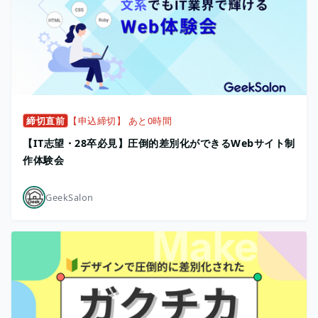
締切直前
【申込締切】 あと0時間
【IT志望・28卒必見】圧倒的差別化ができるWebサイト制
作体験会
GeekSalon