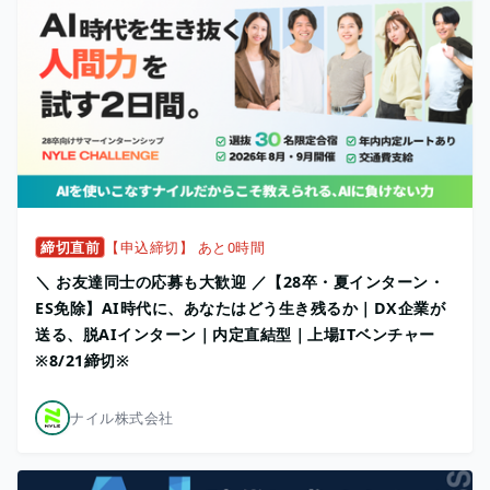
締切直前
【申込締切】 あと0時間
＼ お友達同士の応募も大歓迎 ／【28卒・夏インターン・
ES免除】AI時代に、あなたはどう生き残るか｜DX企業が
送る、脱AIインターン｜内定直結型｜上場ITベンチャー
※8/21締切※
ナイル株式会社