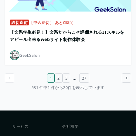
締切直前
【申込締切】 あと0時間
【文系学生必見！】文系だからこそ評価されるITスキルを
アピール出来るwebサイト制作体験会
GeekSalon
…
1
2
3
27
前のページ
次のページ
531 件中1 件から20件を表示しています
サービス
会社概要