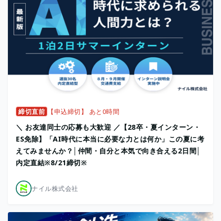
締切直前
【申込締切】 あと0時間
＼ お友達同士の応募も大歓迎 ／【28卒・夏インターン・
ES免除】「AI時代に本当に必要な力とは何か」この夏に考
えてみませんか？│仲間・自分と本気で向き合える2日間│
内定直結※8/21締切※
ナイル株式会社