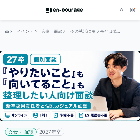
検索
サー
メニュー
イベント
会食・面談
今の就活にモヤモヤは残っていませんか？——不安を一緒に整理する、新卒採用責任者との個別カジュアル面談。
トップページ
会食・面談
2027年卒