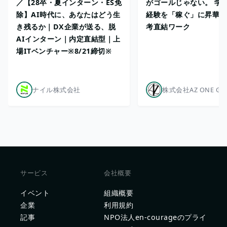
／【28卒・夏インターン・ES免
がゴールじゃない。 学
除】AI時代に、あなたはどう生
経験を「稼ぐ」に昇華さ
き残るか｜DX企業が送る、脱
考直結ワーク
AIインターン｜内定直結型｜上
場ITベンチャー※8/21締切※
ナイル株式会社
株式会社AZ ONE GR
サービス
会社概要
イベント
組織概要
企業
利用規約
記事
NPO法人en-courageのプライ