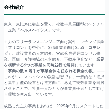
会社紹介
東京・恵比寿に拠点を置く、複数事業展開型のベンチャ
ー企業「
ヘルスベイシス
」です。
主力のフリーランスエンジニア向け案件マッチング事業
「
フリコン
」を中心に、SES事業者向けSaaS「
コモレ
ビ
」、建設業界の人材紹介、Web広告運用コンサル事
業、医療・介護領域の人材紹介、不動産仲介など、
業界
を横断する9つの事業を同時並行で展開
しています。
「
事業の数 = 若手が事業全体を任される機会の数
」——
これがヘルスベイシスの設計思想です。一般的な「選択
と集中」型の経営とは逆方向に、あえて複数事業を同居
させることで、社員一人ひとりが事業責任者として動け
る環境を生み出しています。
成熟した主力事業もあれば、2025年9月にスタートした