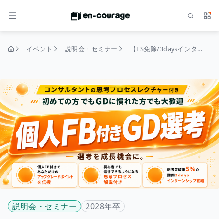
検索
サー
メニュー
イベント
説明会・セミナー
【ES免除/3daysインターンシップ直結】個人FB・コンサルタントの思考プロセス講座付きで選考突破率大幅UPを目指すGD選考会
トップページ
説明会・セミナー
2028年卒