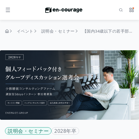
検索
サー
メニュー
イベント
説明会・セミナー
【国内34歳以下の若手部門 第1位】個人フィードバック付きグループディスカッション選考 〜28卒｜選抜型3daysインターン〜
トップページ
説明会・セミナー
2028年卒