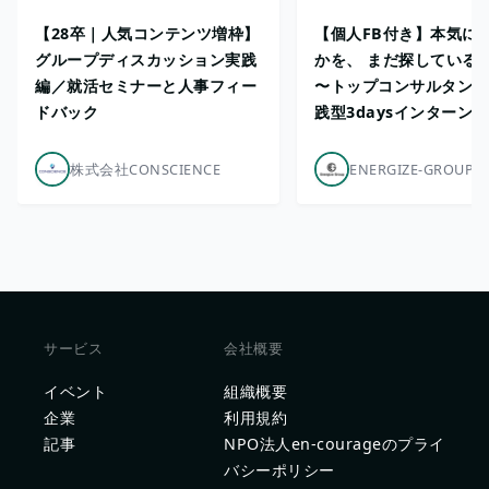
【28卒｜人気コンテンツ増枠】
【個人FB付き】本気に
グループディスカッション実践
かを、 まだ探している
編／就活セミナーと人事フィー
〜トップコンサルタント
ドバック
践型3daysインターン
株式会社CONSCIENCE
ENERGIZE-GROUP
サービス
会社概要
イベント
組織概要
企業
利用規約
記事
NPO法人en-courageのプライ
バシーポリシー