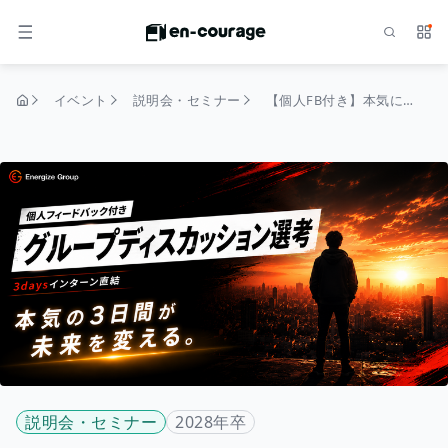
検索
サー
メニュー
イベント
説明会・セミナー
【個人FB付き】本気になれる何かを、 まだ探している君へ。 〜トップコンサルタント設計 実践型3daysインターンシップ〜
トップページ
説明会・セミナー
2028年卒