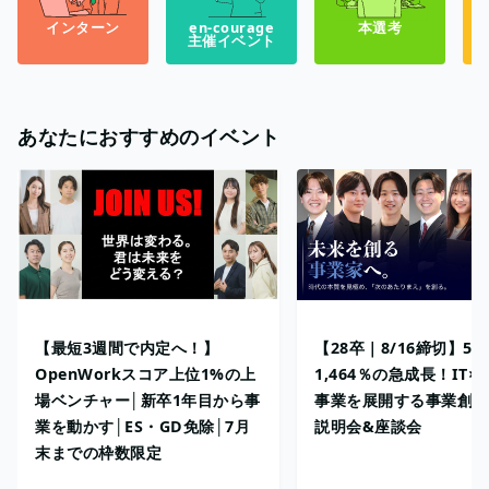
インターン
en-courage
本選考
主催イベント
あなたにおすすめのイベント
【最短3週間で内定へ！】
【28卒｜8/16締切】5
OpenWorkスコア上位1%の上
1,464％の急成長！IT×
場ベンチャー│新卒1年目から事
事業を展開する事業創出
業を動かす│ES・GD免除│7月
説明会&座談会
末までの枠数限定