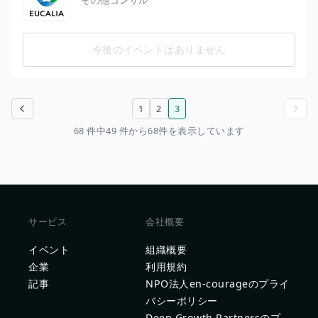
今後のイベントはありません
1
2
3
前のページ
次のページ
68 件中49 件から68件を表示しています
サービス
会社概要
イベント
組織概要
企業
利用規約
記事
NPO法人en-courageのプライ
バシーポリシー
Deep Growth Partnersのプ