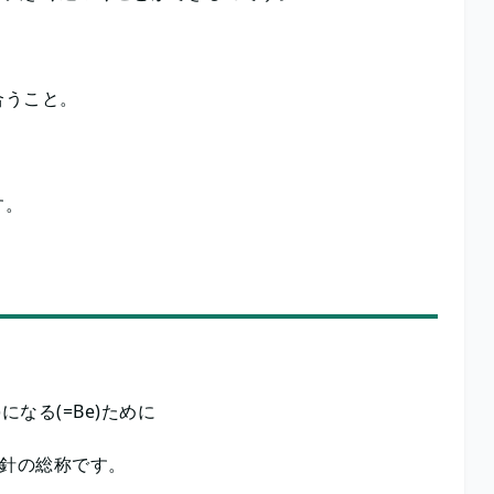
合うこと。
す。
になる(=Be)ために
指針の総称です。