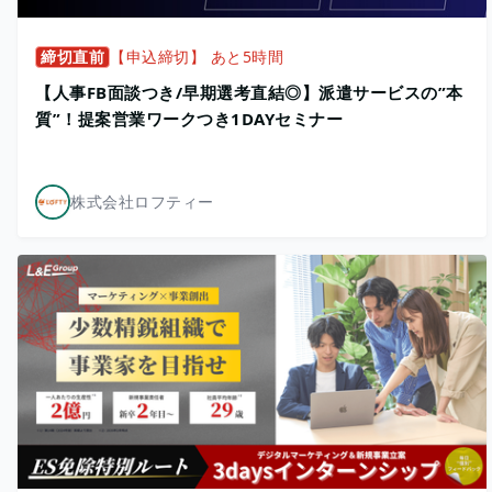
締切直前
【申込締切】 あと5時間
【人事FB面談つき/早期選考直結◎】派遣サービスの”本
質”！提案営業ワークつき1DAYセミナー
株式会社ロフティー