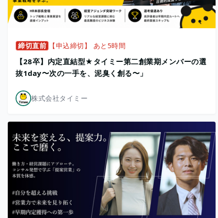
締切直前
【申込締切】 あと5時間
【28卒】内定直結型★タイミー第二創業期メンバーの選
抜1day〜次の一手を、泥臭く創る〜」
株式会社タイミー