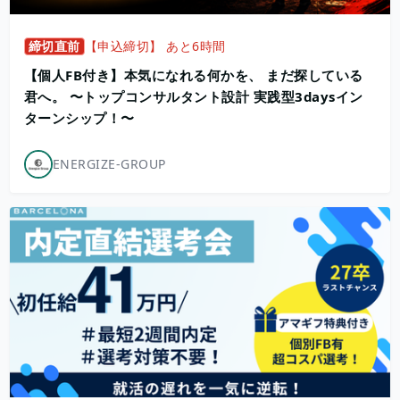
締切直前
【申込締切】 あと6時間
【個人FB付き】本気になれる何かを、 まだ探している
君へ。 〜トップコンサルタント設計 実践型3daysイン
ターンシップ！〜
ENERGIZE-GROUP