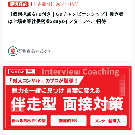
締切直前
【申込締切】 あと11時間
【個別採点＆FB付き｜GDチャンピオンシップ】優秀者
は上場企業社長密着2daysインターンへご招待
石井食品株式会社