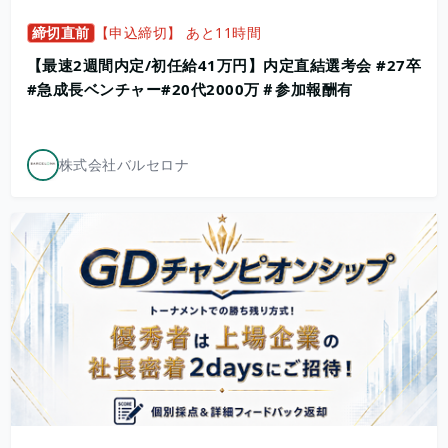
締切直前
【申込締切】 あと11時間
【最速2週間内定/初任給41万円】内定直結選考会 #27卒
#急成長ベンチャー#20代2000万＃参加報酬有
株式会社バルセロナ