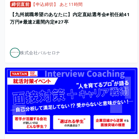
締切直前
【申込締切】 あと11時間
【九州就職希望のあなたに】内定直結選考会#初任給41
万円#最速2週間内定#27卒
株式会社バルセロナ