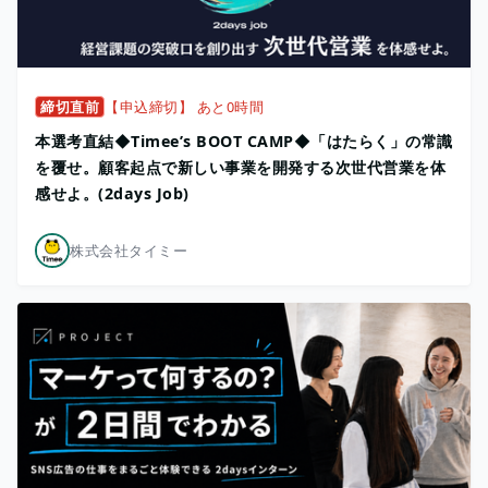
締切直前
【申込締切】 あと0時間
本選考直結◆Timee’s BOOT CAMP◆「はたらく」の常識
を覆せ。顧客起点で新しい事業を開発する次世代営業を体
感せよ。(2days Job)
株式会社タイミー