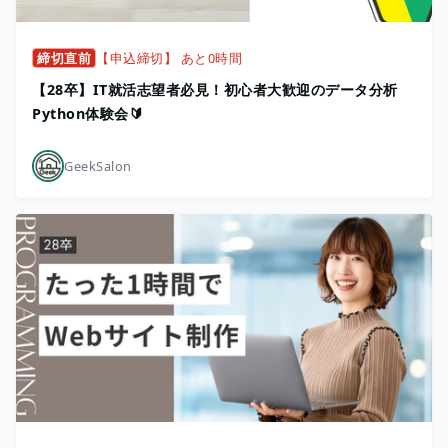
締切直前
【申込締切】 あと0時間
【28卒】IT就活志望者必見！初心者大歓迎のデータ分析
Python体験会🔰
GeekSalon