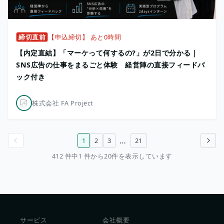
締切直前
【申込締切】 あと0時間
【内定直結】「マーケって何するの?」が2日で分かる｜
SNS広告の仕事をまるごと体験 経営陣の直接フィードバ
ック付き
株式会社 FA Project
…
1
2
3
21
前のページ
次のページ
412 件中1 件から20件を表示しています
サービス
会社概要