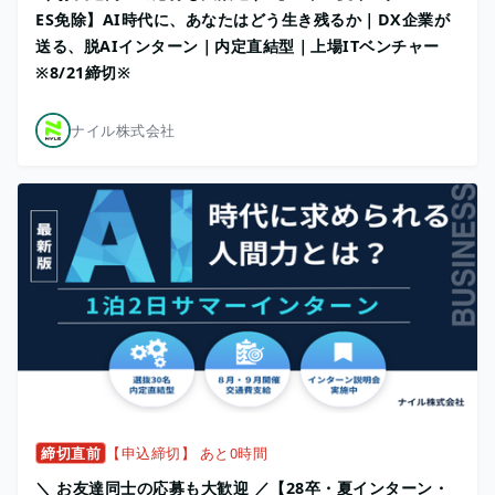
ES免除】AI時代に、あなたはどう生き残るか｜DX企業が
送る、脱AIインターン｜内定直結型｜上場ITベンチャー
※8/21締切※
ナイル株式会社
締切直前
【申込締切】 あと0時間
＼ お友達同士の応募も大歓迎 ／【28卒・夏インターン・