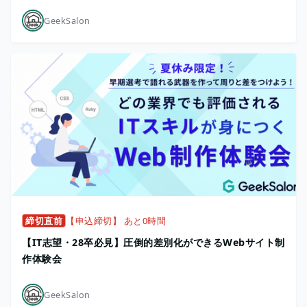
GeekSalon
締切直前
【申込締切】 あと0時間
【IT志望・28卒必見】圧倒的差別化ができるWebサイト制
作体験会
GeekSalon