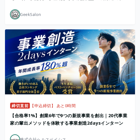
GeekSalon
締切直前
【申込締切】 あと0時間
【合格率1%】創業6年で9つの新規事業を創出｜20代事業
家の輩出メソッドを体験する事業創造2daysインターン
株式会社ヘルスベイシス