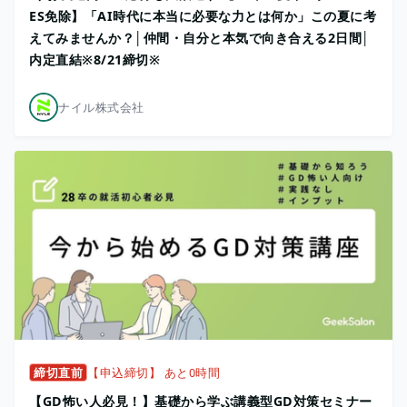
ES免除】「AI時代に本当に必要な力とは何か」この夏に考
えてみませんか？│仲間・自分と本気で向き合える2日間│
内定直結※8/21締切※
ナイル株式会社
締切直前
【申込締切】 あと0時間
【GD怖い人必見！】基礎から学ぶ講義型GD対策セミナー