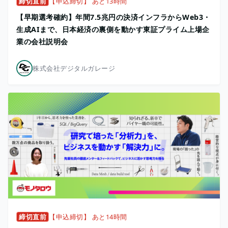
締切直前
【申込締切】 あと13時間
【早期選考確約】年間7.5兆円の決済インフラからWeb3・
生成AIまで、日本経済の裏側を動かす東証プライム上場企
業の会社説明会
株式会社デジタルガレージ
締切直前
【申込締切】 あと14時間