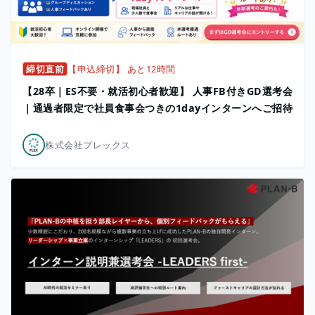
締切直前
【申込締切】 あと12時間
【28卒｜ES不要・就活初心者歓迎】 人事FB付きGD選考会
｜通過者限定で社員食事会つきの1dayインターンへご招待
株式会社プレックス