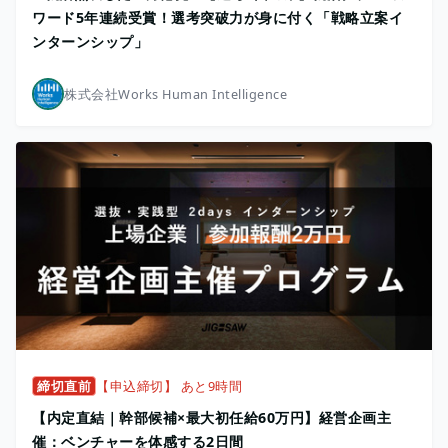
ワード5年連続受賞！選考突破力が身に付く「戦略立案イ
ンターンシップ」
株式会社Works Human Intelligence
締切直前
【申込締切】 あと9時間
【内定直結｜幹部候補×最大初任給60万円】経営企画主
催：ベンチャーを体感する2日間