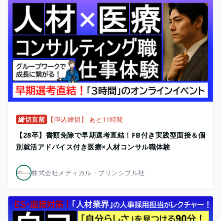
締切直前
【申込締切】 あと11時間
【28卒】書類免除で早期選考直結！FB付き実践型面接＆個
別就活アドバイス付き医療×人材コンサル職体験
株式会社メディカル・プリンシプル社