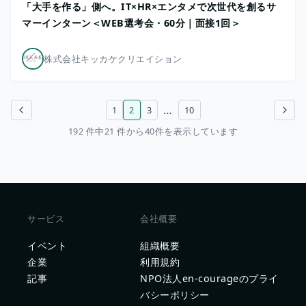
「大手を作る」側へ。IT×HR×エンタメで次世代を創るサ
マーインターン＜WEB選考会・60分｜面接1回＞
株式会社キッカケクリエイション
…
1
2
3
10
前のページ
次のページ
192 件中21 件から40件を表示しています
サービス
会社概要
イベント
組織概要
企業
利用規約
記事
NPO法人en-courageのプライ
バシーポリシー