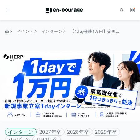
検索
サー
メニュー
イベント
インターン
【1day報酬1万円】企画して終わらない、ユーザー検証まで体験する新規事業立案1dayインターン
トップページ
インターン
2027年卒
2028年卒
2029年卒
2030年卒
2031年卒