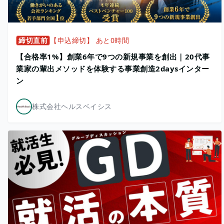
締切直前
【申込締切】 あと0時間
【合格率1%】創業6年で9つの新規事業を創出｜20代事
業家の輩出メソッドを体験する事業創造2daysインター
ン
株式会社ヘルスベイシス