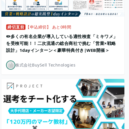
締切直前
【申込締切】 あと0時間
✏️多くの有名企業が導入している適性検査「ミキワメ」
を受検可能！！二次流通の総合商社で挑む「営業×戦略
設計」1dayインターン＜豪華特典付き|WEB開催＞
株式会社BuySell Technologies