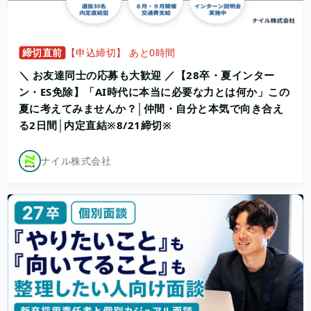
締切直前
【申込締切】 あと0時間
＼ お友達同士の応募も大歓迎 ／【28卒・夏インター
ン・ES免除】「AI時代に本当に必要な力とは何か」この
夏に考えてみませんか？│仲間・自分と本気で向き合え
る2日間│内定直結※8/21締切※
ナイル株式会社