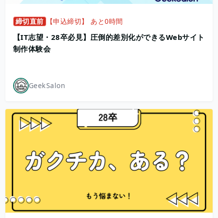
締切直前
【申込締切】 あと0時間
【IT志望・28卒必見】圧倒的差別化ができるWebサイト
制作体験会
GeekSalon