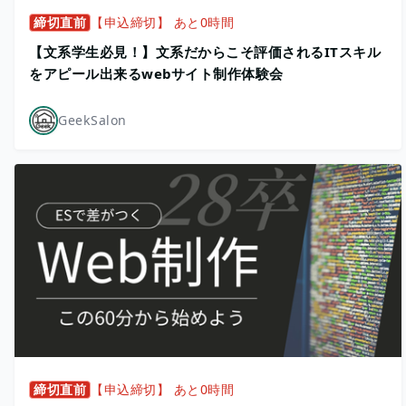
締切直前
【申込締切】 あと0時間
【文系学生必見！】文系だからこそ評価されるITスキル
をアピール出来るwebサイト制作体験会
GeekSalon
締切直前
【申込締切】 あと0時間