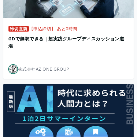
締切直前
【申込締切】 あと0時間
GDで無双できる｜超実践グループディスカッション道
場
株式会社AZ ONE GROUP