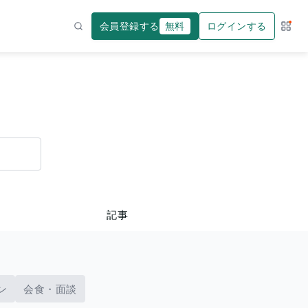
会員登録する
無料
ログインする
サー
検索
記事
ン
会食・面談