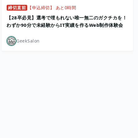
締切直前
【申込締切】 あと0時間
【28卒必見】選考で埋もれない唯一無二のガクチカを！
わずか90分で未経験からIT実績を作るWeb制作体験会
GeekSalon