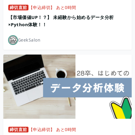
締切直前
【申込締切】 あと0時間
【市場価値UP！？】 未経験から始めるデータ分析
×Python体験！！
GeekSalon
締切直前
【申込締切】 あと0時間