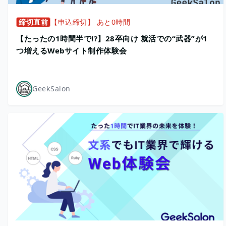
締切直前
【申込締切】 あと0時間
【たったの1時間半で!?】28卒向け 就活での“武器”が1
つ増えるWebサイト制作体験会
GeekSalon