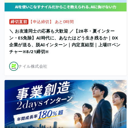
締切直前
【申込締切】 あと0時間
＼ お友達同士の応募も大歓迎 ／【28卒・夏インター
ン・ES免除】AI時代に、あなたはどう生き残るか｜DX
企業が送る、脱AIインターン｜内定直結型｜上場ITベン
チャー※8/21締切※
ナイル株式会社