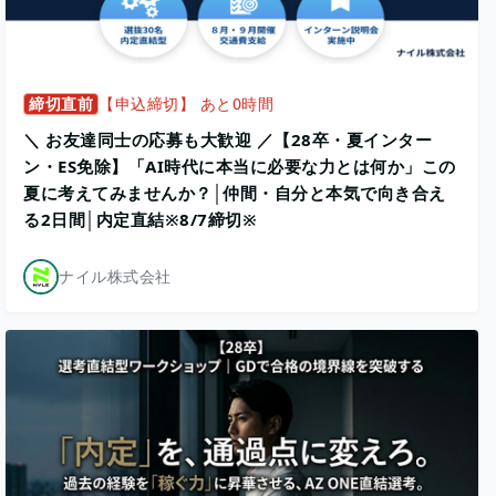
締切直前
【申込締切】 あと0時間
＼ お友達同士の応募も大歓迎 ／【28卒・夏インター
ン・ES免除】「AI時代に本当に必要な力とは何か」この
夏に考えてみませんか？│仲間・自分と本気で向き合え
る2日間│内定直結※8/7締切※
ナイル株式会社