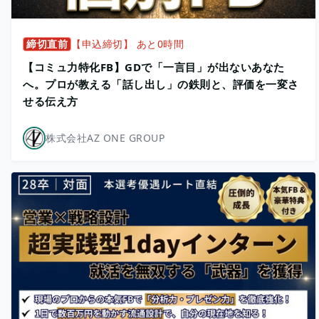
締切直前
【申込締切】 あと0時間
【コミュ力特化FB】GDで「一言目」が出ないあなた
へ。プロが教える「話し出し」の鉄則と、評価を一変さ
せる伝え方
株式会社AZ ONE GROUP