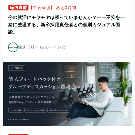
締切直前
【申込締切】 あと0時間
今の就活にモヤモヤは残っていませんか？——不安を一
緒に整理する、新卒採用責任者との個別カジュアル面
談。
株式会社ヘルスベイシス