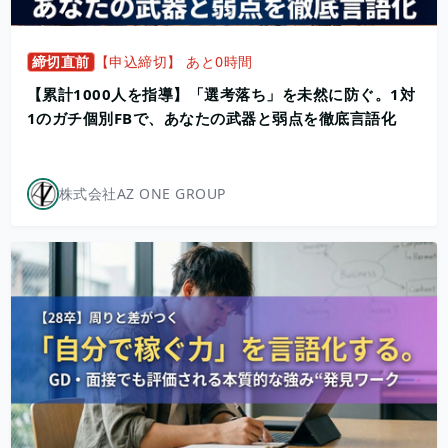
締切直前
【申込締切】 あと0時間
【累計1000人を指導】「選考落ち」を未然に防ぐ。1対
1のガチ個別FBで、あなたの武器と弱点を徹底言語化
株式会社AZ ONE GROUP