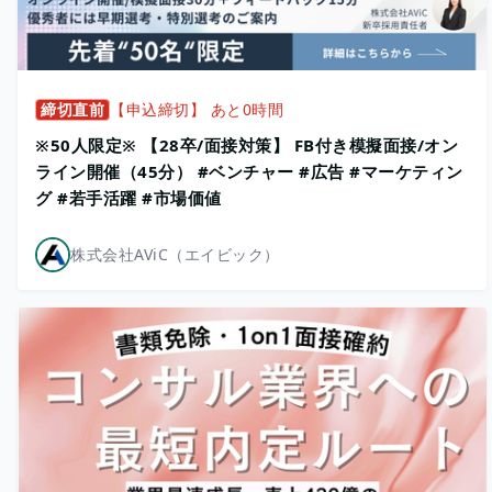
締切直前
【申込締切】 あと0時間
※50人限定※ 【28卒/面接対策】 FB付き模擬面接/オン
ライン開催（45分） #ベンチャー #広告 #マーケティン
グ #若手活躍 #市場価値
株式会社AViC（エイビック）