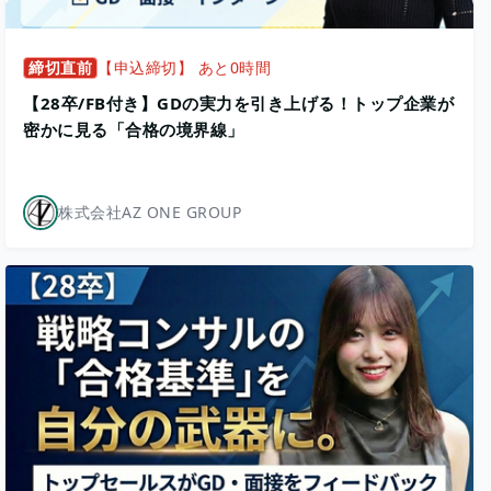
締切直前
【申込締切】 あと0時間
【28卒/FB付き】GDの実力を引き上げる！トップ企業が
密かに見る「合格の境界線」
株式会社AZ ONE GROUP