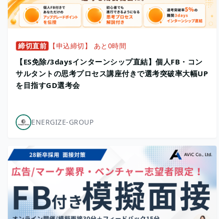
締切直前
【申込締切】 あと0時間
【ES免除/3daysインターンシップ直結】個人FB・コン
サルタントの思考プロセス講座付きで選考突破率大幅UP
を目指すGD選考会
ENERGIZE-GROUP