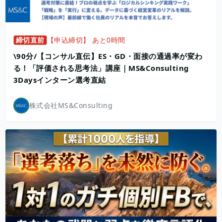
締切直前
【申込締切】 あと0時間
\90分/【コンサル直伝】ES・GD・面接の通過率が変わ
る！「評価される思考法」講座｜MS&Consulting
3Daysインターン選考直結
株式会社MS&Consulting