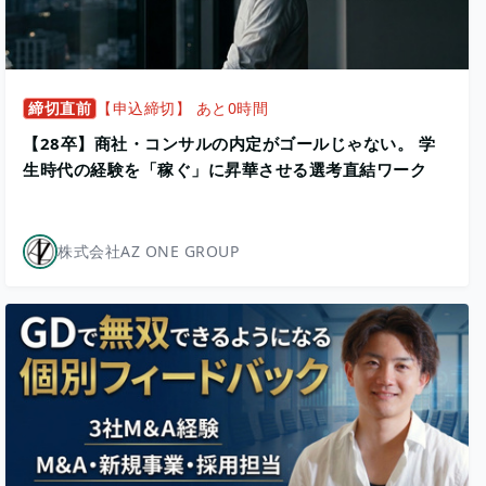
締切直前
【申込締切】 あと0時間
【28卒】商社・コンサルの内定がゴールじゃない。 学
生時代の経験を「稼ぐ」に昇華させる選考直結ワーク
株式会社AZ ONE GROUP