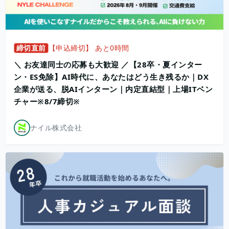
締切直前
【申込締切】 あと0時間
＼ お友達同士の応募も大歓迎 ／【28卒・夏インター
ン・ES免除】AI時代に、あなたはどう生き残るか｜DX
企業が送る、脱AIインターン｜内定直結型｜上場ITベン
チャー※8/7締切※
ナイル株式会社