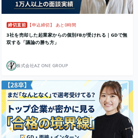
締切直前
【申込締切】 あと0時間
3社を売却した起業家からの個別FBが受けれる｜GDで無
双する「議論の勝ち方」
株式会社AZ ONE GROUP