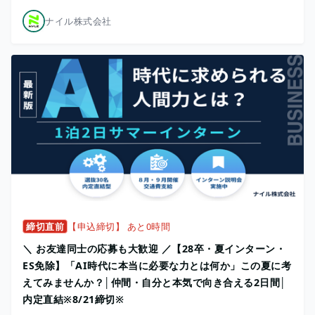
ナイル株式会社
締切直前
【申込締切】 あと0時間
＼ お友達同士の応募も大歓迎 ／【28卒・夏インターン・
ES免除】「AI時代に本当に必要な力とは何か」この夏に考
えてみませんか？│仲間・自分と本気で向き合える2日間│
内定直結※8/21締切※