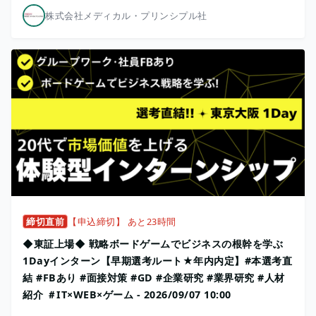
株式会社メディカル・プリンシプル社
締切直前
【申込締切】 あと23時間
◆東証上場◆ 戦略ボードゲームでビジネスの根幹を学ぶ
1Dayインターン【早期選考ルート★年内内定】#本選考直
結 #FBあり #面接対策 #GD #企業研究 #業界研究 #人材
紹介 ＃IT×WEB×ゲーム - 2026/09/07 10:00