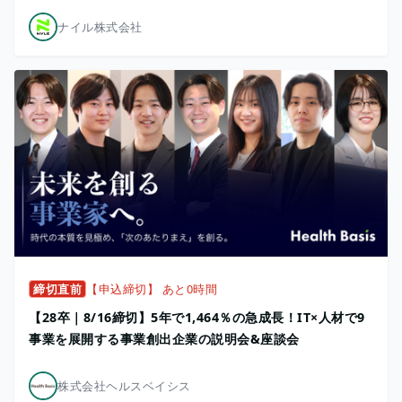
ナイル株式会社
締切直前
【申込締切】 あと0時間
【28卒｜8/16締切】5年で1,464％の急成長！IT×人材で9
事業を展開する事業創出企業の説明会&座談会
株式会社ヘルスベイシス