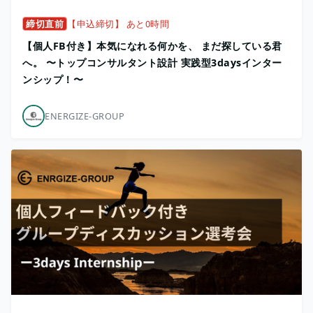
締切直前
【申込締切】 あと0時間
【個人FB付き】本気になれる何かを、 まだ探している君
へ。 〜トップコンサルタント設計 実践型3daysインター
ンシップ！〜
ENERGIZE-GROUP