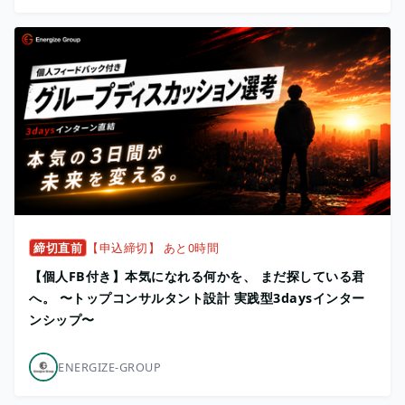
締切直前
【申込締切】 あと0時間
【個人FB付き】本気になれる何かを、 まだ探している君
へ。 〜トップコンサルタント設計 実践型3daysインター
ンシップ〜
ENERGIZE-GROUP