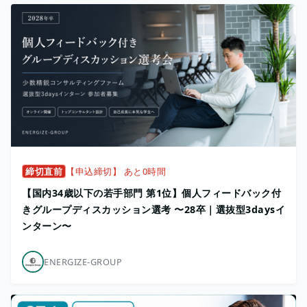
締切直前
【申込締切】 あと0時間
【国内34歳以下の若手部門 第1位】個人フィードバック付
きグループディスカッション選考 〜28卒｜選抜型3daysイ
ンターン〜
ENERGIZE-GROUP