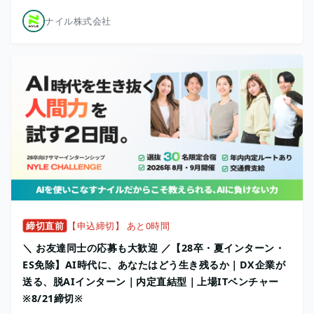
ナイル株式会社
締切直前
【申込締切】 あと0時間
＼ お友達同士の応募も大歓迎 ／【28卒・夏インターン・
ES免除】AI時代に、あなたはどう生き残るか｜DX企業が
送る、脱AIインターン｜内定直結型｜上場ITベンチャー
※8/21締切※