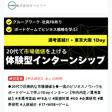
株式会社ギークリー
締切直前
【申込締切】 あと23時間
●20代で圧倒的な市場価値を●一流のビジネスノウハウを
ボードゲームで学ぶ1Dayインターン【年内内定／選考直
結】#本選考直結 #FBあり #面接対策 #GD #企業研究 #業
界研究 #人材紹介 ＃IT×WEB×ゲーム