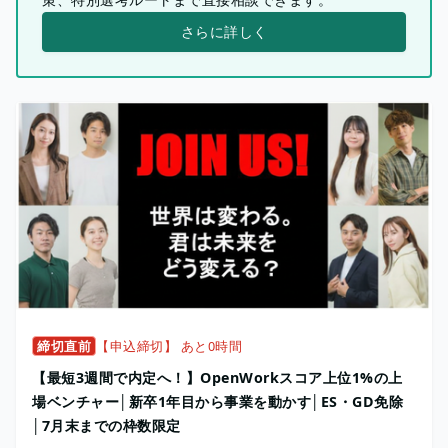
さらに詳しく
締切直前
【申込締切】 あと0時間
【最短3週間で内定へ！】OpenWorkスコア上位1%の上
場ベンチャー│新卒1年目から事業を動かす│ES・GD免除
│7月末までの枠数限定