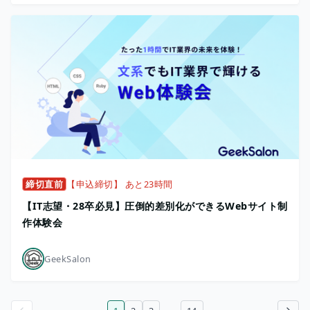
締切直前
【申込締切】 あと23時間
【IT志望・28卒必見】圧倒的差別化ができるWebサイト制
作体験会
GeekSalon