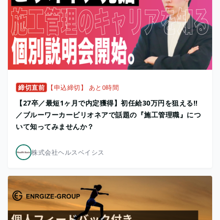
締切直前
【申込締切】 あと0時間
【27卒／最短1ヶ月で内定獲得】初任給30万円を狙える!!
／ブルーワーカービリオネアで話題の『施工管理職』につ
いて知ってみませんか？
株式会社ヘルスベイシス