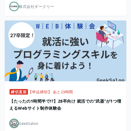
株式会社ギークリー
締切直前
【申込締切】 あと23時間
【たったの1時間半で!?】28卒向け 就活での“武器”が1つ増
えるWebサイト制作体験会
GeekSalon