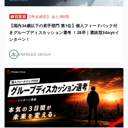
締切直前
【申込締切】 あと0時間
【国内34歳以下の若手部門 第1位】個人フィードバック付
きグループディスカッション選考 ！28卒｜選抜型3daysイ
ンターン！
ENERGIZE-GROUP