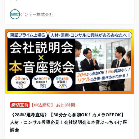
ゲンキー株式会社
締切直前
【申込締切】 あと8時間
《28卒/選考直結》【30分から参加OK！カメラOFFOK】
人材・コンサル希望必見！会社説明会＆本音ぶっちゃけ座
談会