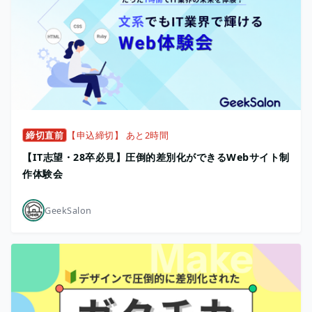
締切直前
【申込締切】 あと2時間
【IT志望・28卒必見】圧倒的差別化ができるWebサイト制
作体験会
GeekSalon