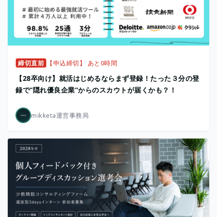
締切直前
【申込締切】 あと0時間
【28卒向け】就活はじめるならまず登録！たった３分の登
録で”隠れ優良企業”からのスカウトが届くかも？！
mikketa運営事務局