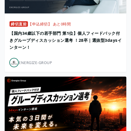
締切直前
【申込締切】 あと0時間
【国内34歳以下の若手部門 第1位】個人フィードバック付
きグループディスカッション選考 ！28卒｜選抜型3daysイ
ンターン！
ENERGIZE-GROUP