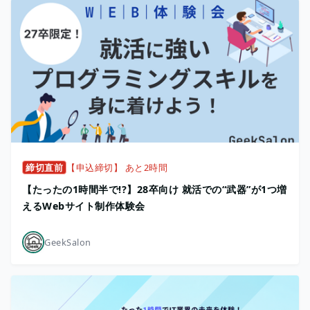
締切直前
【申込締切】 あと2時間
【たったの1時間半で!?】28卒向け 就活での“武器”が1つ増
えるWebサイト制作体験会
GeekSalon