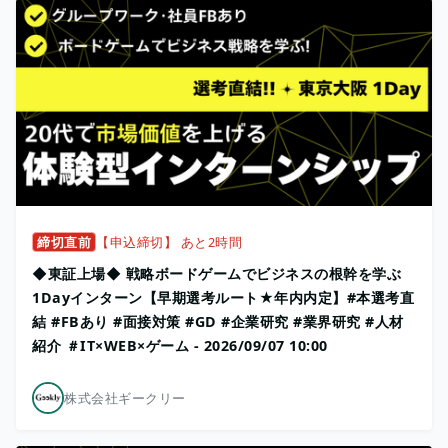
締切直前
【申込締切】 あと2時間
◆東証上場◆ 戦略ボードゲームでビジネスの根幹を学ぶ
1Dayインターン【早期選考ルート★年内内定】#本選考直
結 #FBあり #面接対策 #GD #企業研究 #業界研究 #人材
紹介 ＃IT×WEB×ゲーム - 2026/09/07 10:00
株式会社ギークリー