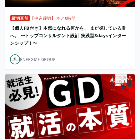
締切直前
【申込締切】 あと0時間
【個人FB付き】本気になれる何かを、 まだ探している君
へ。 〜トップコンサルタント設計 実践型3daysインター
ンシップ！〜
ENERGIZE-GROUP