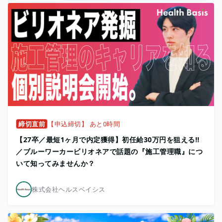
締切直前
【申込締切】 あと0時間
【27卒／最短1ヶ月で内定獲得】初任給30万円を狙える!!
／ブルーワーカービリオネアで話題の『施工管理職』につ
いて知ってみませんか？
株式会社ヘルスベイシス