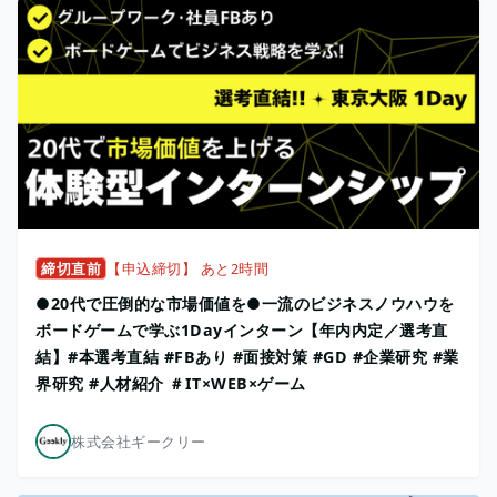
締切直前
【申込締切】 あと2時間
●20代で圧倒的な市場価値を●一流のビジネスノウハウを
ボードゲームで学ぶ1Dayインターン【年内内定／選考直
結】#本選考直結 #FBあり #面接対策 #GD #企業研究 #業
界研究 #人材紹介 ＃IT×WEB×ゲーム
株式会社ギークリー