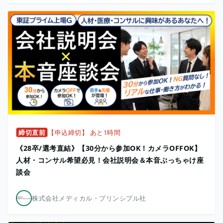
締切直前
【申込締切】 あと1時間
《28卒/選考直結》【30分から参加OK！カメラOFFOK】
人材・コンサル希望必見！会社説明会＆本音ぶっちゃけ座
談会
株式会社メディカル・プリンシプル社