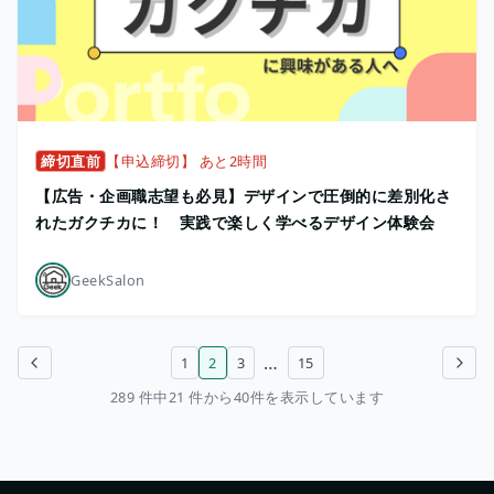
締切直前
【申込締切】 あと2時間
【広告・企画職志望も必見】デザインで圧倒的に差別化さ
れたガクチカに！ 実践で楽しく学べるデザイン体験会
GeekSalon
…
1
2
3
15
前のページ
次のページ
289 件中21 件から40件を表示しています