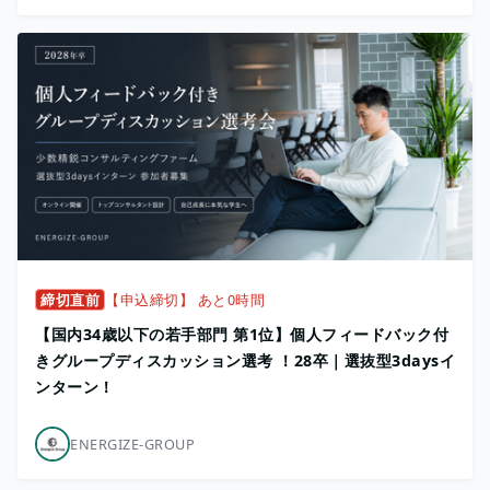
締切直前
【申込締切】 あと0時間
【国内34歳以下の若手部門 第1位】個人フィードバック付
きグループディスカッション選考 ！28卒｜選抜型3daysイ
ンターン！
ENERGIZE-GROUP