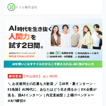
ナイル株式会社
締切直前
【申込締切】 あと0時間
＼ お友達同士の応募も大歓迎 ／【28卒・夏インターン・
ES免除】AI時代に、あなたはどう生き残るか｜DX企業が
送る、脱AIインターン｜内定直結型｜上場ITベンチャー
※8/7締切※