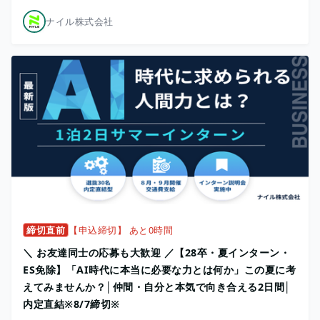
ナイル株式会社
締切直前
【申込締切】 あと0時間
＼ お友達同士の応募も大歓迎 ／【28卒・夏インターン・
ES免除】「AI時代に本当に必要な力とは何か」この夏に考
えてみませんか？│仲間・自分と本気で向き合える2日間│
内定直結※8/7締切※