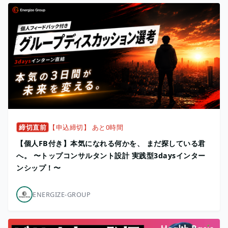
締切直前
【申込締切】 あと0時間
【個人FB付き】本気になれる何かを、 まだ探している君
へ。 〜トップコンサルタント設計 実践型3daysインター
ンシップ！〜
ENERGIZE-GROUP