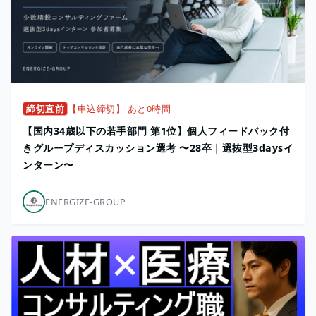
締切直前
【申込締切】 あと0時間
【国内34歳以下の若手部門 第1位】個人フィードバック付
きグループディスカッション選考 〜28卒｜選抜型3daysイ
ンターン〜
ENERGIZE-GROUP