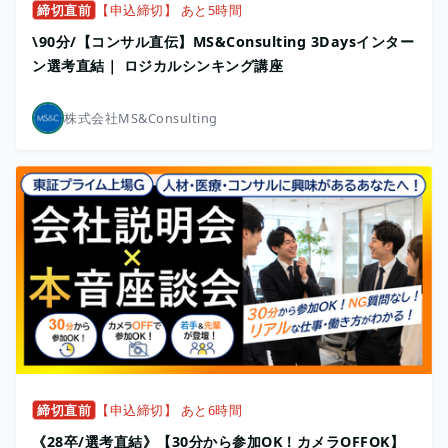
締切直前
【申込締切】 あと5時間
\90分/【コンサル直伝】MS&Consulting 3Daysインター
ン選考直結｜ ロジカルシンキング講座
株式会社MS&Consulting
締切直前
【申込締切】 あと6時間
《28卒/選考直結》【30分から参加OK！カメラOFFOK】