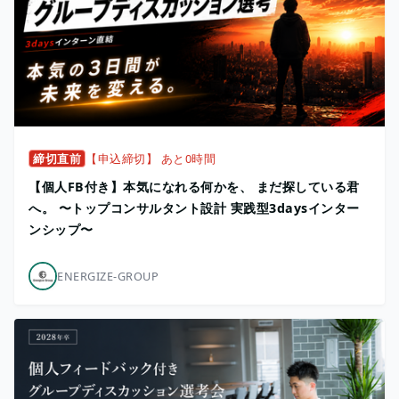
締切直前
【申込締切】 あと0時間
【個人FB付き】本気になれる何かを、 まだ探している君
へ。 〜トップコンサルタント設計 実践型3daysインター
ンシップ〜
ENERGIZE-GROUP