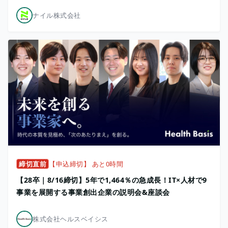
ナイル株式会社
締切直前
【申込締切】 あと0時間
【28卒｜8/16締切】5年で1,464％の急成長！IT×人材で9
事業を展開する事業創出企業の説明会&座談会
株式会社ヘルスベイシス