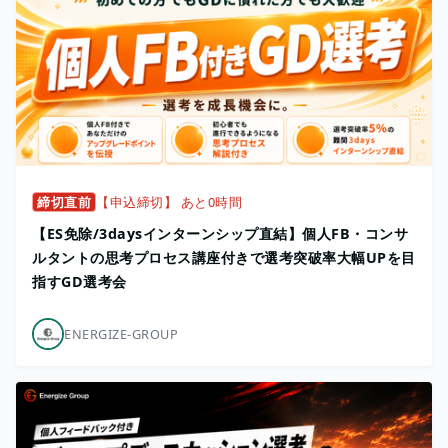
締切直前
【申込締切】 あと0時間
【ES免除/3daysインターンシップ直結】個人FB・コンサ
ルタントの思考プロセス講座付きで選考突破率大幅UPを目
指すGD選考会
ENERGIZE-GROUP