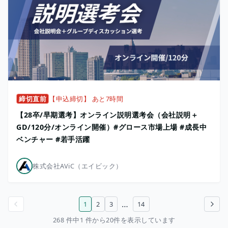
締切直前
【申込締切】 あと7時間
【28卒/早期選考】オンライン説明選考会（会社説明＋
GD/120分/オンライン開催）#グロース市場上場 #成長中
ベンチャー #若手活躍
株式会社AViC（エイビック）
…
1
2
3
14
前のページ
次のページ
268 件中1 件から20件を表示しています