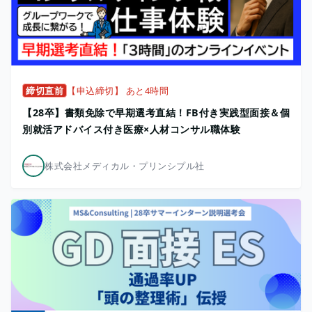
締切直前
【申込締切】 あと4時間
【28卒】書類免除で早期選考直結！FB付き実践型面接＆個
別就活アドバイス付き医療×人材コンサル職体験
株式会社メディカル・プリンシプル社