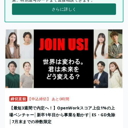
さらに詳しく
締切直前
【申込締切】 あと0時間
【最短3週間で内定へ！】OpenWorkスコア上位1%の上
場ベンチャー│新卒1年目から事業を動かす│ES・GD免除
│7月末までの枠数限定