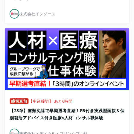
株式会社インソース
締切直前
【申込締切】 あと6時間
【28卒】書類免除で早期選考直結！FB付き実践型面接＆個
別就活アドバイス付き医療×人材コンサル職体験
株式会社メディカル・プリンシプル社