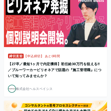
締切直前
【申込締切】 あと0時間
【27卒／最短1ヶ月で内定獲得】初任給30万円を狙える!!
／ブルーワーカービリオネアで話題の『施工管理職』につ
いて知ってみませんか？
株式会社ヘルスベイシス