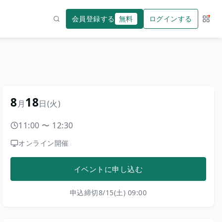
会員登録する
無料
ログインする
サー
検索
8
18
月
日
(火)
11:00
〜
12:30
オンライン開催
イベントに申し込む
申込締切
8/15(土) 09:00