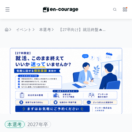
検索
サー
メニュー
イベント
本選考
【27卒向け】就活終盤🔥キャリアを見据えた個別面談会(枠が埋まり次第終了)
トップページ
本選考
2027年卒