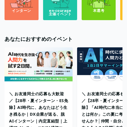
インターン
en-courage
本選考
主催イベント
あなたにおすすめのイベント
＼ お友達同士の応募も大歓迎
＼ お友達同士の応募も
／【28卒・夏インターン・ES免
／【28卒・夏インターン
除】AI時代に、あなたはどう生
除】「AI時代に本当に
き残るか｜DX企業が送る、脱
とは何か」この夏に考え
AIインターン｜内定直結型｜上
せんか？│仲間・自分と