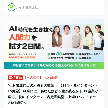
ナイル株式会社
締切直前
【申込締切】 あと0時間
＼ お友達同士の応募も大歓迎 ／【28卒・夏インターン・
ES免除】AI時代に、あなたはどう生き残るか｜DX企業が
送る、脱AIインターン｜内定直結型｜上場ITベンチャー
※8/7締切※