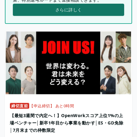
さらに詳しく
締切直前
【申込締切】 あと0時間
【最短3週間で内定へ！】OpenWorkスコア上位1%の上
場ベンチャー│新卒1年目から事業を動かす│ES・GD免除
│7月末までの枠数限定