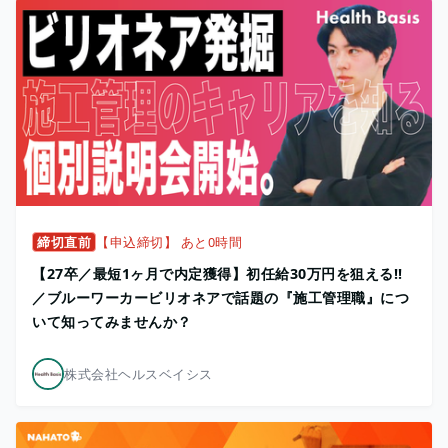
締切直前
【申込締切】 あと0時間
【27卒／最短1ヶ月で内定獲得】初任給30万円を狙える!!
／ブルーワーカービリオネアで話題の『施工管理職』につ
いて知ってみませんか？
株式会社ヘルスベイシス