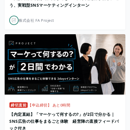
う、実戦型SNSマーケティングインターン
株式会社 FA Project
締切直前
【申込締切】 あと0時間
【内定直結】「マーケって何するの?」が2日で分かる｜
SNS広告の仕事をまるごと体験 経営陣の直接フィードバ
ック付き