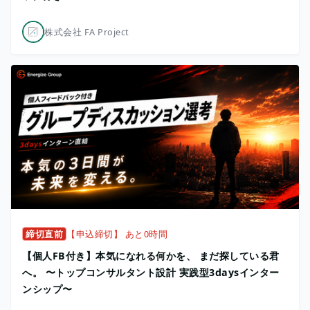
株式会社 FA Project
締切直前
【申込締切】 あと0時間
【個人FB付き】本気になれる何かを、 まだ探している君
へ。 〜トップコンサルタント設計 実践型3daysインター
ンシップ〜