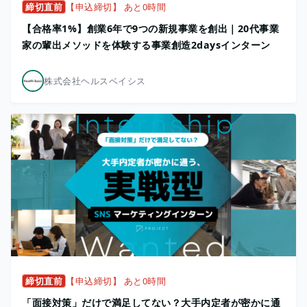
締切直前
【申込締切】 あと0時間
【合格率1%】創業6年で9つの新規事業を創出｜20代事業
家の輩出メソッドを体験する事業創造2daysインターン
株式会社ヘルスベイシス
締切直前
【申込締切】 あと0時間
「面接対策」だけで満足してない？大手内定者が密かに通