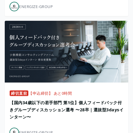
ENERGIZE-GROUP
締切直前
【申込締切】 あと0時間
【国内34歳以下の若手部門 第1位】個人フィードバック付
きグループディスカッション選考 〜28卒｜選抜型3daysイ
ンターン〜
ENERGIZE-GROUP