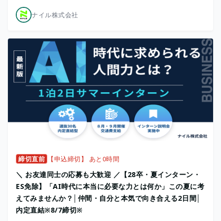
ナイル株式会社
締切直前
【申込締切】 あと0時間
＼ お友達同士の応募も大歓迎 ／【28卒・夏インターン・
ES免除】「AI時代に本当に必要な力とは何か」この夏に考
えてみませんか？│仲間・自分と本気で向き合える2日間│
内定直結※8/7締切※