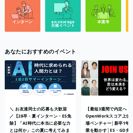
インターン
en-courage
本選考
主催イベント
あなたにおすすめのイベント
＼ お友達同士の応募も大歓迎
【最短3週間で内定へ！
／【28卒・夏インターン・ES免
OpenWorkスコア上位
除】「AI時代に本当に必要な力
場ベンチャー│新卒1年
とは何か」この夏に考えてみま
業を動かす│ES・GD免