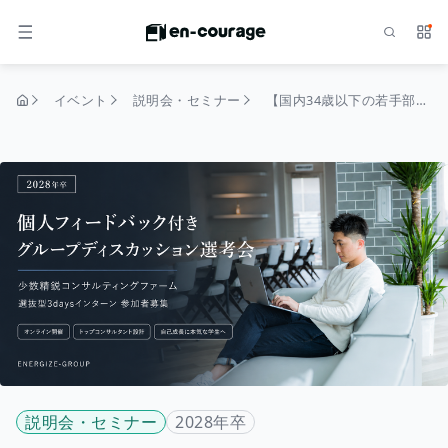
検索
サー
メニュー
イベント
説明会・セミナー
【国内34歳以下の若手部門 第1位】個人フィードバック付きグループディスカッション選考 ！28卒｜選抜型3daysインターン！
トップページ
説明会・セミナー
2028年卒