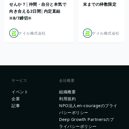
せんか？│仲間・自分と本気で
末までの枠数限定
向き合える2日間│内定直結
※8/7締切※
ナイル株式会社
ナイル株式会社
サービス
会社概要
イベント
組織概要
企業
利用規約
記事
NPO法人en-courageのプライ
バシーポリシー
Deep Growth Partnersのプ
ライバシーポリシー