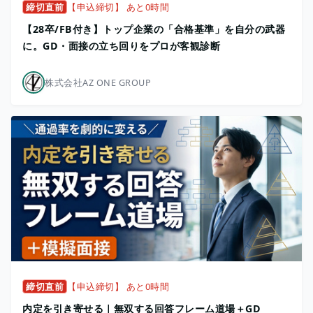
締切直前
【申込締切】 あと0時間
【28卒/FB付き】トップ企業の「合格基準」を自分の武器
に。GD・面接の立ち回りをプロが客観診断
株式会社AZ ONE GROUP
締切直前
【申込締切】 あと0時間
内定を引き寄せる｜無双する回答フレーム道場＋GD