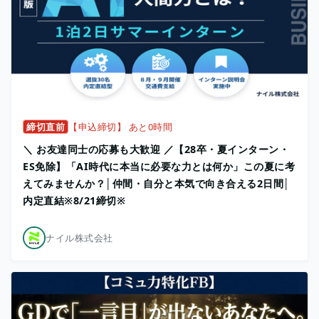
締切直前
【申込締切】 あと0時間
＼ お友達同士の応募も大歓迎 ／【28卒・夏インターン・
ES免除】「AI時代に本当に必要な力とは何か」この夏に考
えてみませんか？│仲間・自分と本気で向き合える2日間│
内定直結※8/21締切※
ナイル株式会社