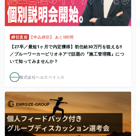
締切直前
【申込締切】 あと0時間
【27卒／最短1ヶ月で内定獲得】初任給30万円を狙える!!
／ブルーワーカービリオネアで話題の『施工管理職』につ
いて知ってみませんか？
株式会社ヘルスベイシス