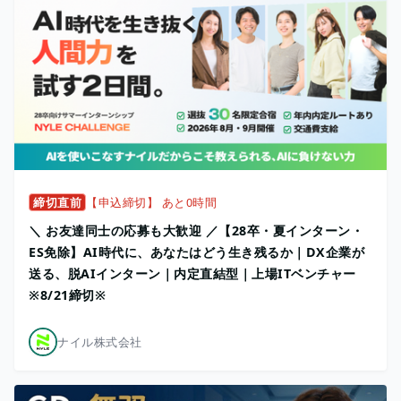
締切直前
【申込締切】 あと0時間
＼ お友達同士の応募も大歓迎 ／【28卒・夏インターン・
ES免除】AI時代に、あなたはどう生き残るか｜DX企業が
送る、脱AIインターン｜内定直結型｜上場ITベンチャー
※8/21締切※
ナイル株式会社