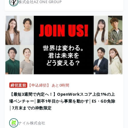
株式会社AZ ONE GROUP
締切直前
【申込締切】 あと0時間
【最短3週間で内定へ！】OpenWorkスコア上位1%の上
場ベンチャー│新卒1年目から事業を動かす│ES・GD免除
│7月末までの枠数限定
ナイル株式会社