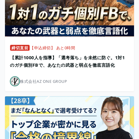
締切直前
【申込締切】 あと0時間
【累計1000人を指導】「選考落ち」を未然に防ぐ。1対1
のガチ個別FBで、あなたの武器と弱点を徹底言語化
株式会社AZ ONE GROUP