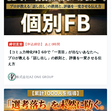
締切直前
【申込締切】 あと0時間
【コミュ力特化FB】GDで「一言目」が出ないあなたへ。
プロが教える「話し出し」の鉄則と、評価を一変させる伝
え方
株式会社AZ ONE GROUP