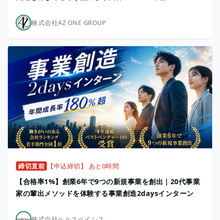
株式会社AZ ONE GROUP
締切直前
【申込締切】 あと0時間
【合格率1%】創業6年で9つの新規事業を創出｜20代事業
家の輩出メソッドを体験する事業創造2daysインターン
株式会社ヘルスベイシス