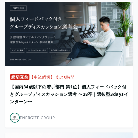
締切直前
【申込締切】 あと0時間
【国内34歳以下の若手部門 第1位】個人フィードバック付
きグループディスカッション選考 〜28卒｜選抜型3daysイ
ンターン〜
ENERGIZE-GROUP