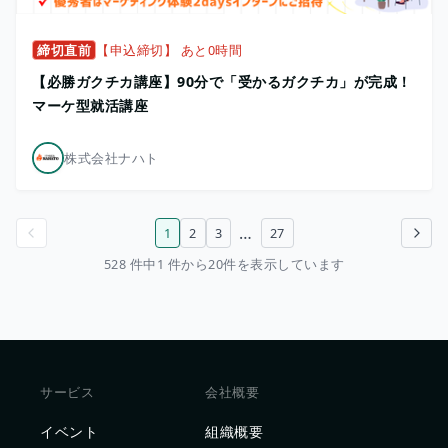
締切直前
【申込締切】 あと0時間
【必勝ガクチカ講座】90分で「受かるガクチカ」が完成！
マーケ型就活講座
株式会社ナハト
…
1
2
3
27
前のページ
次のページ
528 件中1 件から20件を表示しています
サービス
会社概要
イベント
組織概要