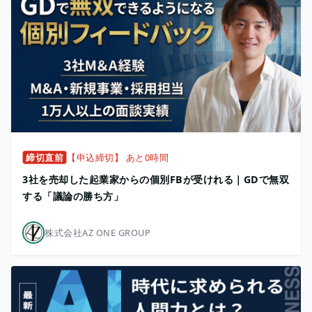
締切直前
【申込締切】 あと0時間
3社を売却した起業家からの個別FBが受けれる｜GDで無双
する「議論の勝ち方」
株式会社AZ ONE GROUP