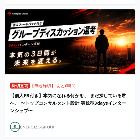
締切直前
【申込締切】 あと0時間
【個人FB付き】本気になれる何かを、 まだ探している君
へ。 〜トップコンサルタント設計 実践型3daysインター
ンシップ〜
ENERGIZE-GROUP