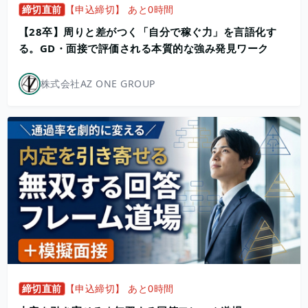
締切直前
【申込締切】 あと0時間
【28卒】周りと差がつく「自分で稼ぐ力」を言語化す
る。GD・面接で評価される本質的な強み発見ワーク
株式会社AZ ONE GROUP
締切直前
【申込締切】 あと0時間