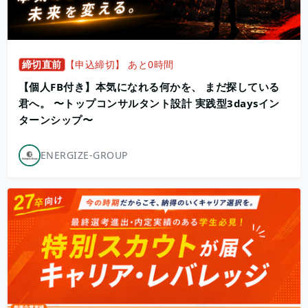
締切直前
【申込締切】 あと0時間
【個人FB付き】本気になれる何かを、 まだ探している
君へ。 〜トップコンサルタント設計 実践型3daysイン
ターンシップ〜
ENERGIZE-GROUP