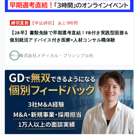
締切直前
【申込締切】 あと0時間
【28卒】書類免除で早期選考直結！FB付き実践型面接＆
個別就活アドバイス付き医療×人材コンサル職体験
株式会社メディカル・プリンシプル社