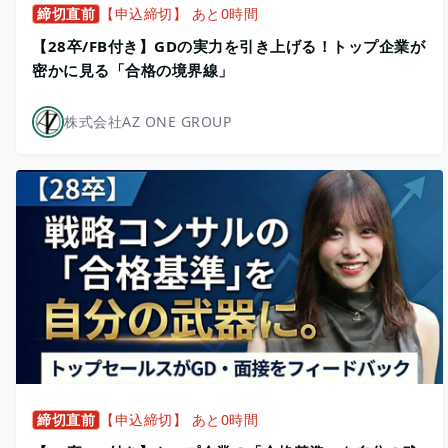
締切直前
【申込締切】 あと0時間
【28卒/FB付き】GDの実力を引き上げる！トップ企業が
密かに見る「合格の境界線」
株式会社AZ ONE GROUP
締切直前
【申込締切】 あと0時間