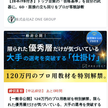
【28卒/FB付き】トップ企業の「合格基準」を自分の武
器に。GD・面接の立ち回りをプロが客観診断
株式会社AZ ONE GROUP
締切直前
【申込締切】 あと0時間
【一般非公開】120万円のプロ用教材を特別解禁。限ら
れた優秀層だけが気づいている、大手の選考を突破する