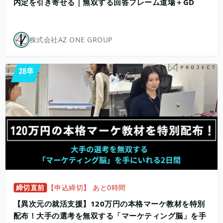
内定を引き寄せる｜無双する回答フレーム道場＋GD
株式会社AZ ONE GROUP
締切直前
【申込締切】 あと0時間
【異次元の就活支援】120万円の本格マーケ教材を特別
配布！大手の選考を無双する「マーケティング脳」を手