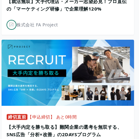
【就活無双】大手代理店・メーカー志望必見！プロ直伝
の「マーケティング研修」で企業理解120%
株式会社 FA Project
締切直前
【申込締切】 あと0時間
【大手内定を勝ち取る】難関企業の選考を無双する、
SNS広告「分析×改善」の2DAYSプログラム