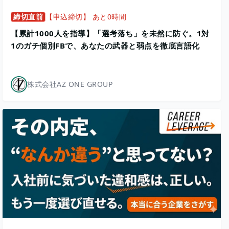
締切直前
【申込締切】 あと0時間
【累計1000人を指導】「選考落ち」を未然に防ぐ。1対
1のガチ個別FBで、あなたの武器と弱点を徹底言語化
株式会社AZ ONE GROUP