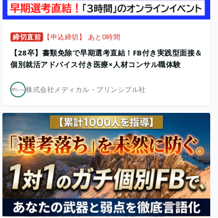
締切直前
【申込締切】 あと0時間
【28卒】書類免除で早期選考直結！FB付き実践型面接＆
個別就活アドバイス付き医療×人材コンサル職体験
株式会社メディカル・プリンシプル社