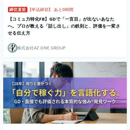
締切直前
【申込締切】 あと0時間
【コミュ力特化FB】GDで「一言目」が出ないあなた
へ。プロが教える「話し出し」の鉄則と、評価を一変さ
せる伝え方
株式会社AZ ONE GROUP