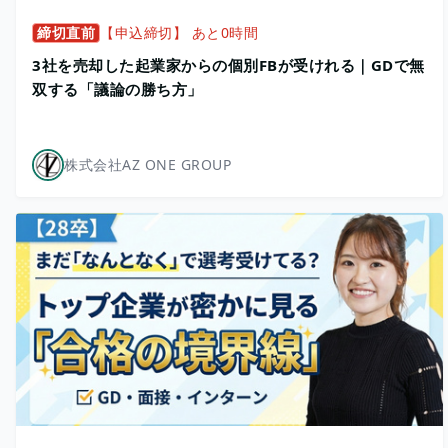
締切直前
【申込締切】 あと0時間
3社を売却した起業家からの個別FBが受けれる｜GDで無
双する「議論の勝ち方」
株式会社AZ ONE GROUP