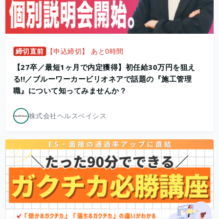
締切直前
【申込締切】 あと0時間
【27卒／最短1ヶ月で内定獲得】初任給30万円を狙え
る!!／ブルーワーカービリオネアで話題の『施工管理
職』について知ってみませんか？
株式会社ヘルスベイシス