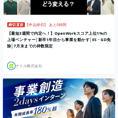
締切直前
【申込締切】 あと0時間
【最短3週間で内定へ！】OpenWorkスコア上位1%の
上場ベンチャー│新卒1年目から事業を動かす│ES・GD免
除│7月末までの枠数限定
ナイル株式会社