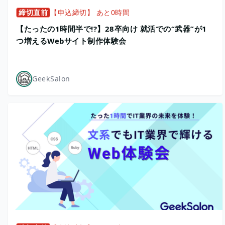
締切直前
【申込締切】 あと0時間
【たったの1時間半で!?】28卒向け 就活での“武器”が1
つ増えるWebサイト制作体験会
GeekSalon