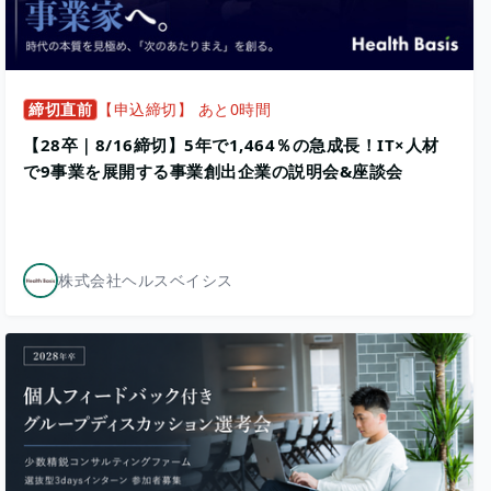
締切直前
【申込締切】 あと0時間
【28卒｜8/16締切】5年で1,464％の急成長！IT×人材
で9事業を展開する事業創出企業の説明会&座談会
株式会社ヘルスベイシス