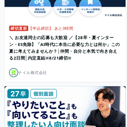
締切直前
【申込締切】 あと0時間
＼ お友達同士の応募も大歓迎 ／【28卒・夏インター
ン・ES免除】「AI時代に本当に必要な力とは何か」この
夏に考えてみませんか？│仲間・自分と本気で向き合え
る2日間│内定直結※8/21締切※
ナイル株式会社