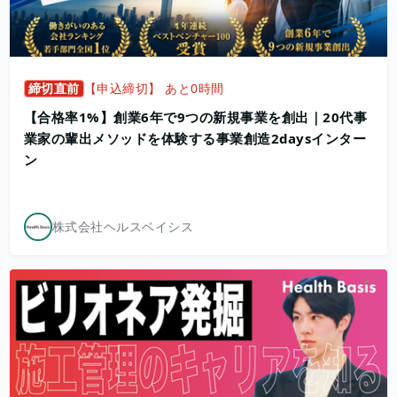
締切直前
【申込締切】 あと0時間
【合格率1%】創業6年で9つの新規事業を創出｜20代事
業家の輩出メソッドを体験する事業創造2daysインター
ン
株式会社ヘルスベイシス