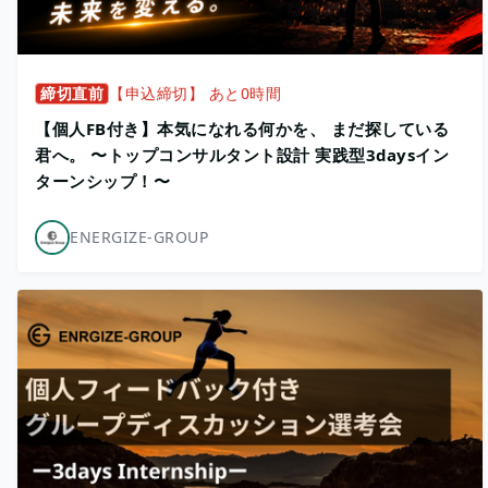
締切直前
【申込締切】 あと0時間
【個人FB付き】本気になれる何かを、 まだ探している
君へ。 〜トップコンサルタント設計 実践型3daysイン
ターンシップ！〜
ENERGIZE-GROUP