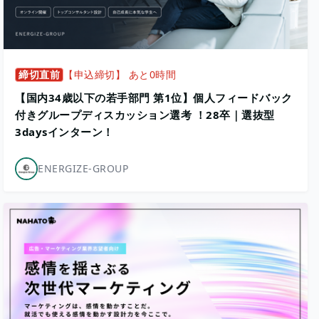
締切直前
【申込締切】 あと0時間
【国内34歳以下の若手部門 第1位】個人フィードバック
付きグループディスカッション選考 ！28卒｜選抜型
3daysインターン！
ENERGIZE-GROUP