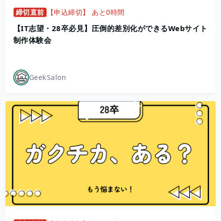
締切直前
【申込締切】 あと0時間
【IT志望・28卒必見】圧倒的差別化ができるWebサイト
制作体験会
GeekSalon