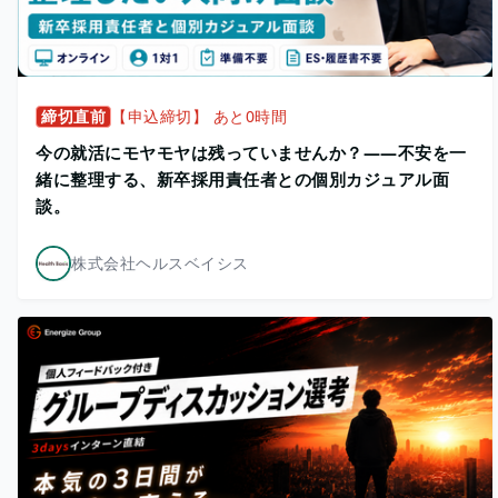
締切直前
【申込締切】 あと0時間
今の就活にモヤモヤは残っていませんか？——不安を一
緒に整理する、新卒採用責任者との個別カジュアル面
談。
株式会社ヘルスベイシス