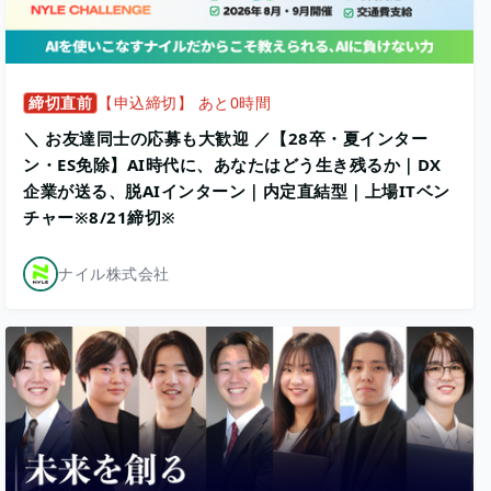
締切直前
【申込締切】 あと0時間
＼ お友達同士の応募も大歓迎 ／【28卒・夏インター
ン・ES免除】AI時代に、あなたはどう生き残るか｜DX
企業が送る、脱AIインターン｜内定直結型｜上場ITベン
チャー※8/21締切※
ナイル株式会社