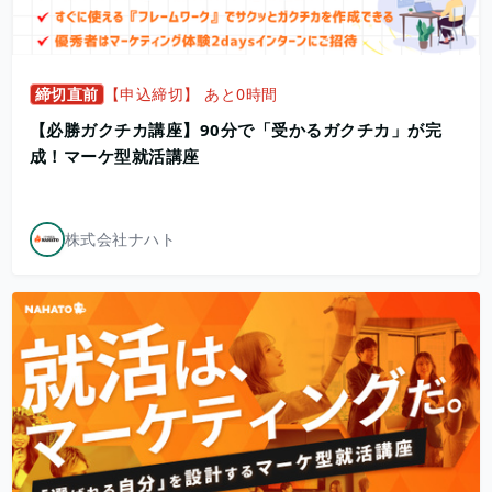
締切直前
【申込締切】 あと0時間
【必勝ガクチカ講座】90分で「受かるガクチカ」が完
成！マーケ型就活講座
株式会社ナハト