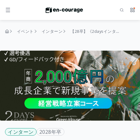
検索
サー
メニュー
イベント
インターン
​【28卒】《2daysインターン》経営戦略立案コース｜年商2,000億円超の成長企業で戦略の企画・提案に挑戦！── #食#GD#グループディスカッション#経営幹部候補育成ル#早期選考あり#就職人気ランキング業界１位
トップページ
インターン
2028年卒