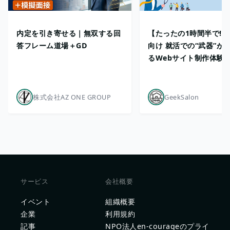
内定を引き寄せる｜無双する回
【たったの1時間半で!?
答フレーム道場＋GD
向け 就活での“武器”が
るWebサイト制作体験
株式会社AZ ONE GROUP
GeekSalon
サービス
会社概要
イベント
組織概要
企業
利用規約
記事
NPO法人en-courageのプライ