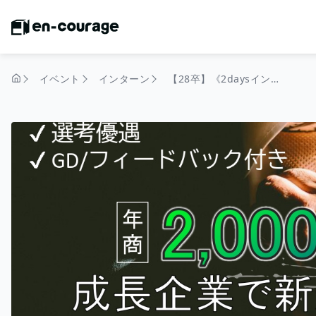
イベント
インターン
​【28卒】《2daysインターン》経営戦略立案コース｜年商2,000億円超の成長企業で戦略の企画・提案に挑戦！── #食#GD#グループディスカッション#経営幹部候補育成ル#早期選考あり#就職人気ランキング業界１位
トップページ