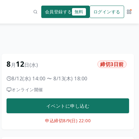
会員登録する
無料
ログインする
サー
検索
8
12
締切3日前
月
日
(水)
8/12(水) 14:00
〜
8/13(木) 18:00
オンライン開催
イベントに申し込む
申込締切
8/9(日) 22:00