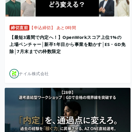
締切直前
【申込締切】 あと0時間
【最短3週間で内定へ！】OpenWorkスコア上位1%の
上場ベンチャー│新卒1年目から事業を動かす│ES・GD免
除│7月末までの枠数限定
ナイル株式会社