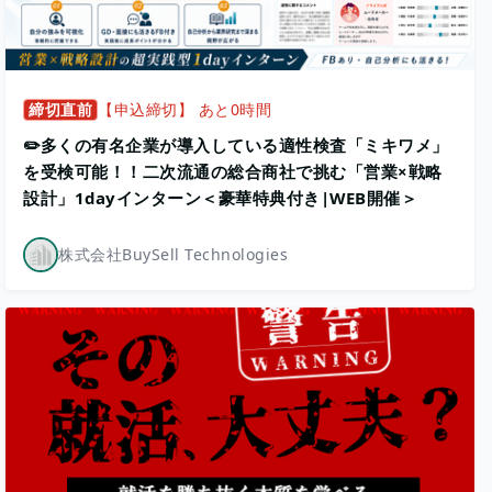
締切直前
【申込締切】 あと0時間
✏️多くの有名企業が導入している適性検査「ミキワメ」
を受検可能！！二次流通の総合商社で挑む「営業×戦略
設計」1dayインターン＜豪華特典付き|WEB開催＞
株式会社BuySell Technologies