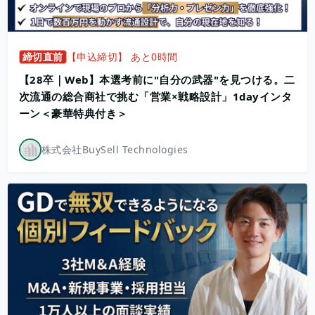
締切直前
【申込締切】 あと0時間
【28卒｜Web】本選考前に"自分の武器"を見つける。二
次流通の総合商社で挑む「営業×戦略設計」1dayインタ
ーン＜豪華特典付き＞
株式会社BuySell Technologies