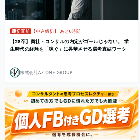
締切直前
【申込締切】 あと0時間
【28卒】商社・コンサルの内定がゴールじゃない。 学
生時代の経験を「稼ぐ」に昇華させる選考直結ワーク
株式会社AZ ONE GROUP