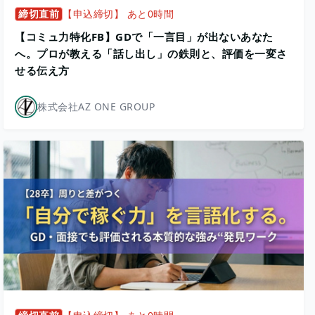
締切直前
【申込締切】 あと0時間
【コミュ力特化FB】GDで「一言目」が出ないあなた
へ。プロが教える「話し出し」の鉄則と、評価を一変さ
せる伝え方
株式会社AZ ONE GROUP