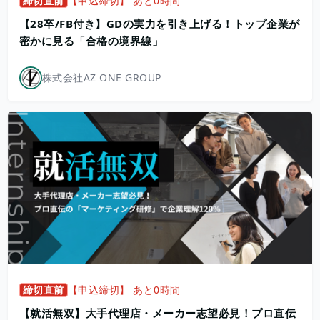
締切直前
【申込締切】 あと0時間
【28卒/FB付き】GDの実力を引き上げる！トップ企業が
密かに見る「合格の境界線」
株式会社AZ ONE GROUP
締切直前
【申込締切】 あと0時間
【就活無双】大手代理店・メーカー志望必見！プロ直伝