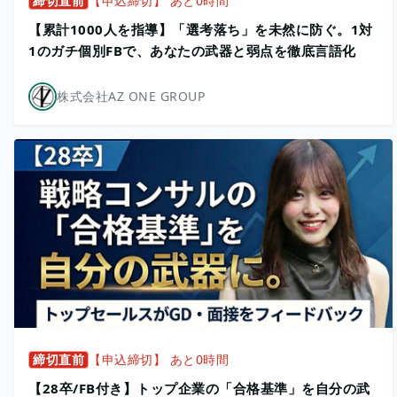
締切直前
【申込締切】 あと0時間
【累計1000人を指導】「選考落ち」を未然に防ぐ。1対
1のガチ個別FBで、あなたの武器と弱点を徹底言語化
株式会社AZ ONE GROUP
締切直前
【申込締切】 あと0時間
【28卒/FB付き】トップ企業の「合格基準」を自分の武