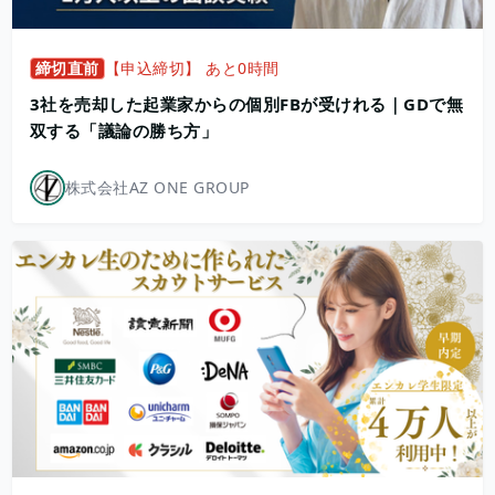
締切直前
【申込締切】 あと0時間
3社を売却した起業家からの個別FBが受けれる｜GDで無
双する「議論の勝ち方」
株式会社AZ ONE GROUP