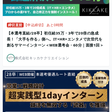
締切直前
【申込締切】 あと0時間
【本選考直結/28卒】初任給35万・3年で20倍の急成
長！「大手を作る」側へ。IT×HR×エンタメで次世代を
創るサマーインターン＜WEB選考会・60分｜面接1回＞
株式会社キッカケクリエイション