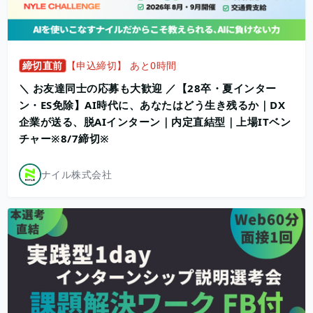
締切直前
【申込締切】 あと0時間
＼ お友達同士の応募も大歓迎 ／【28卒・夏インター
ン・ES免除】AI時代に、あなたはどう生き残るか｜DX
企業が送る、脱AIインターン｜内定直結型｜上場ITベン
チャー※8/7締切※
ナイル株式会社