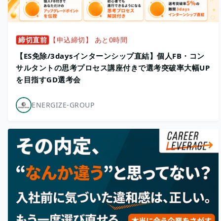
締切直前
【申込締切】 あと0時間
【ES免除/3daysインターンシップ直結】個人FB・コン
サルタントの思考プロセス講座付きで選考突破率大幅UP
を目指すGD選考会
ENERGIZE-GROUP