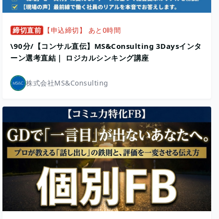
締切直前
【申込締切】 あと0時間
\90分/【コンサル直伝】MS&Consulting 3Daysインタ
ーン選考直結｜ ロジカルシンキング講座
株式会社MS&Consulting