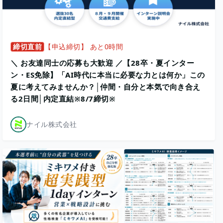
締切直前
【申込締切】 あと0時間
＼ お友達同士の応募も大歓迎 ／【28卒・夏インター
ン・ES免除】「AI時代に本当に必要な力とは何か」この
夏に考えてみませんか？│仲間・自分と本気で向き合え
る2日間│内定直結※8/7締切※
ナイル株式会社