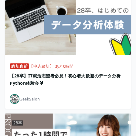
締切直前
【申込締切】 あと0時間
【28卒】IT就活志望者必見！初心者大歓迎のデータ分析
Python体験会🔰
GeekSalon