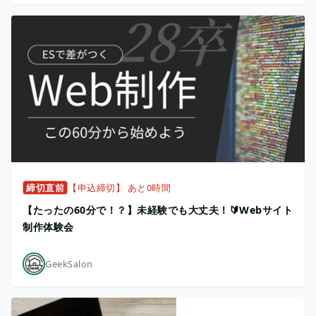
締切直前
【申込締切】 あと0時間
【たったの60分で！？】未経験でも大丈夫！🔰Webサイト
制作体験会
GeekSalon