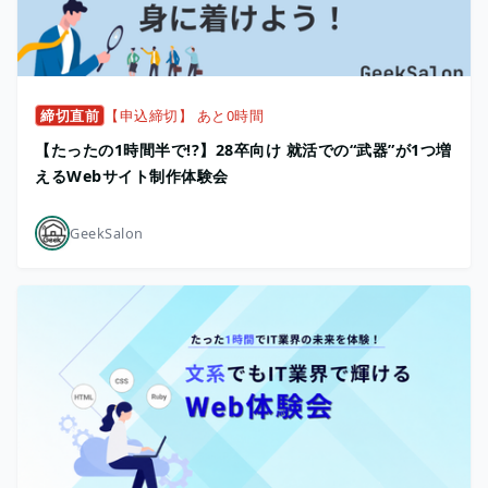
締切直前
【申込締切】 あと0時間
【たったの1時間半で!?】28卒向け 就活での“武器”が1つ増
えるWebサイト制作体験会
GeekSalon