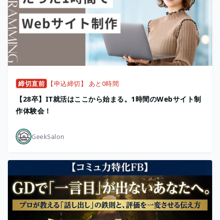
締切直前
【申込締切】 あと0時間
【28卒】IT就活はここから始まる。1時間のWebサイト制
作体験会！
GeekSalon