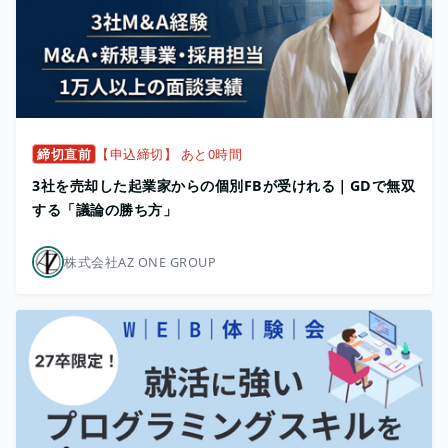
締切直前
【申込締切】 あと0時間
3社を売却した起業家からの個別FBが受けれる｜GDで無双
する「議論の勝ち方」
株式会社AZ ONE GROUP