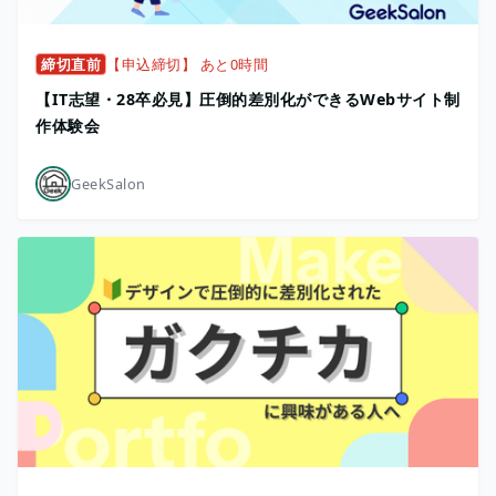
締切直前
【申込締切】 あと0時間
【IT志望・28卒必見】圧倒的差別化ができるWebサイト制
作体験会
GeekSalon