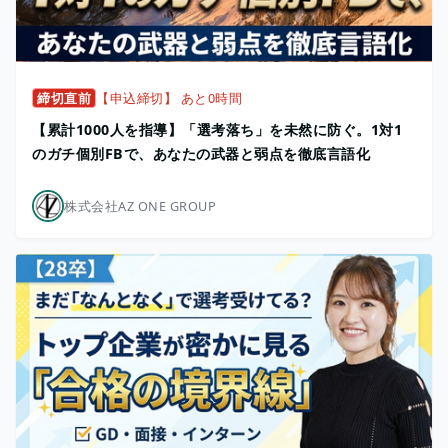
締切直前
【申込締切】 あと0時間
【累計1000人を指導】「選考落ち」を未然に防ぐ。1対1
のガチ個別FBで、あなたの武器と弱点を徹底言語化
株式会社AZ ONE GROUP