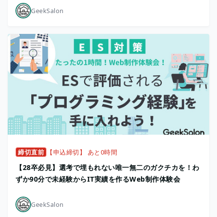
GeekSalon
締切直前
【申込締切】 あと0時間
【28卒必見】選考で埋もれない唯一無二のガクチカを！わ
ずか90分で未経験からIT実績を作るWeb制作体験会
GeekSalon