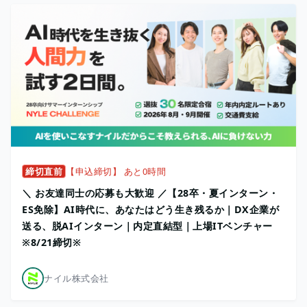
締切直前
【申込締切】 あと0時間
＼ お友達同士の応募も大歓迎 ／【28卒・夏インターン・
ES免除】AI時代に、あなたはどう生き残るか｜DX企業が
送る、脱AIインターン｜内定直結型｜上場ITベンチャー
※8/21締切※
ナイル株式会社