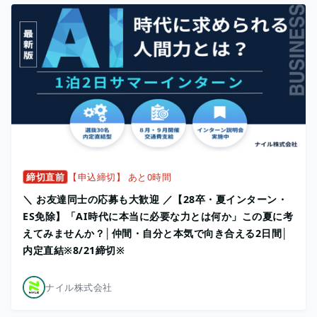
締切直前
【申込締切】 あと0時間
＼ お友達同士の応募も大歓迎 ／【28卒・夏インターン・
ES免除】「AI時代に本当に必要な力とは何か」この夏に考
えてみませんか？│仲間・自分と本気で向き合える2日間│
内定直結※8/21締切※
ナイル株式会社