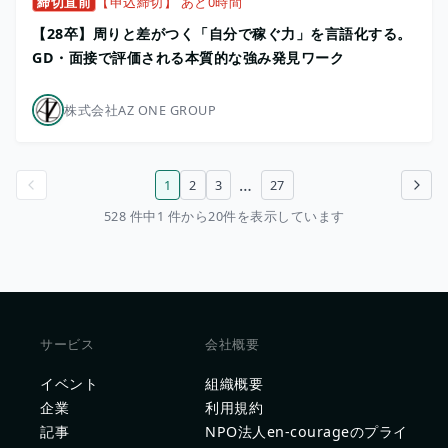
締切直前
【申込締切】 あと0時間
【28卒】周りと差がつく「自分で稼ぐ力」を言語化する。
GD・面接で評価される本質的な強み発見ワーク
株式会社AZ ONE GROUP
…
1
2
3
27
前のページ
次のページ
528 件中1 件から20件を表示しています
サービス
会社概要
イベント
組織概要
企業
利用規約
記事
NPO法人en-courageのプライ