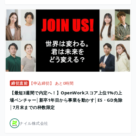
締切直前
【申込締切】 あと0時間
【最短3週間で内定へ！】OpenWorkスコア上位1%の上
場ベンチャー│新卒1年目から事業を動かす│ES・GD免除
│7月末までの枠数限定
ナイル株式会社