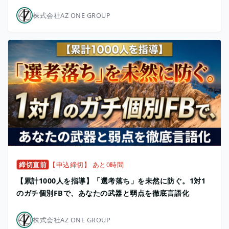
株式会社AZ ONE GROUP
締切直前
【申込締切】 あと0時間
【累計1000人を指導】「選考落ち」を未然に防ぐ。1対1
のガチ個別FBで、あなたの武器と弱点を徹底言語化
株式会社AZ ONE GROUP