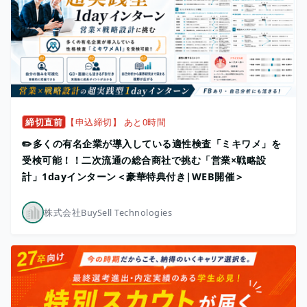
締切直前
【申込締切】 あと0時間
✏️多くの有名企業が導入している適性検査「ミキワメ」を
受検可能！！二次流通の総合商社で挑む「営業×戦略設
計」1dayインターン＜豪華特典付き|WEB開催＞
株式会社BuySell Technologies