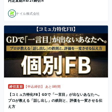
内定直結※8/21締切※
ナイル株式会社
締切直前
【申込締切】 あと0時間
【コミュ力特化FB】GDで「一言目」が出ないあなたへ。
プロが教える「話し出し」の鉄則と、評価を一変させる伝
え方