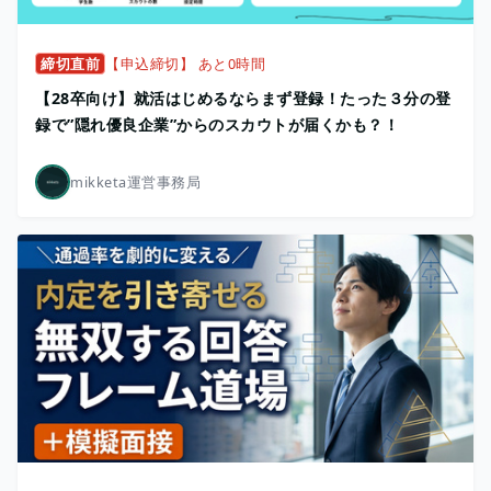
締切直前
【申込締切】 あと0時間
【28卒向け】就活はじめるならまず登録！たった３分の登
録で”隠れ優良企業”からのスカウトが届くかも？！
mikketa運営事務局