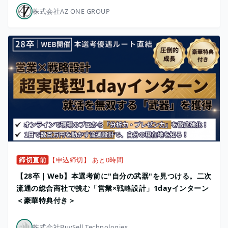
株式会社AZ ONE GROUP
締切直前
【申込締切】 あと0時間
【28卒｜Web】本選考前に"自分の武器"を見つける。二次
流通の総合商社で挑む「営業×戦略設計」1dayインターン
＜豪華特典付き＞
株式会社BuySell Technologies