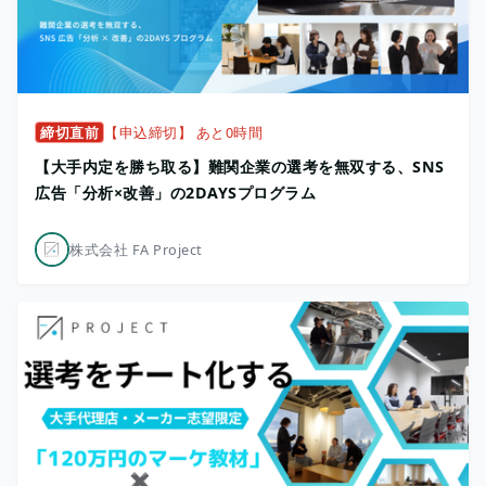
締切直前
【申込締切】 あと0時間
【大手内定を勝ち取る】難関企業の選考を無双する、SNS
広告「分析×改善」の2DAYSプログラム
株式会社 FA Project