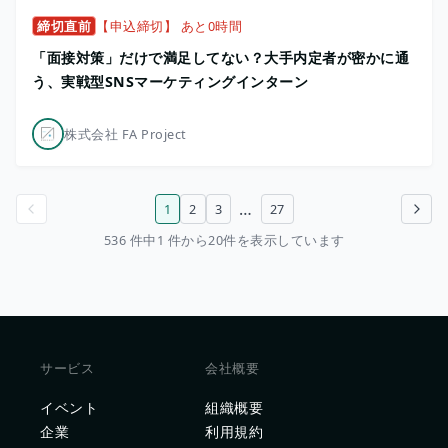
締切直前
【申込締切】 あと0時間
「面接対策」だけで満足してない？大手内定者が密かに通
う、実戦型SNSマーケティングインターン
株式会社 FA Project
…
1
2
3
27
前のページ
次のページ
536 件中1 件から20件を表示しています
サービス
会社概要
イベント
組織概要
企業
利用規約