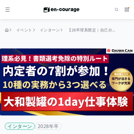
検索
サー
メニュー
イベント
インターン
【28卒理系限定｜自己分析にも最適】この1日が入社の決め手に。内定者の7割が参加した「容器」の裏側を体感する1day仕事体験
トップページ
インターン
2028年卒