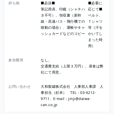
持ち物
■必須■
■必要に
筆記用具、印鑑（シャチハ
応じて■
タ不可）、領収書（新幹
ベルト、
線・高速バス・飛行機での
Ｔシャツ
移動の場合）、通帳やキャ
等（汗を
ッシュカードなどのコピー
かいてし
まった時
用）
参加費用
なし。
交通費支給（上限３万円）。昼食は弊
社にて用意。
お問い合わせ
大和製罐株式会社 人事部人事課 人
事担当（杉本） TEL：03-6212-
9711、E-mail：jinji@daiwa-
can.co.jp