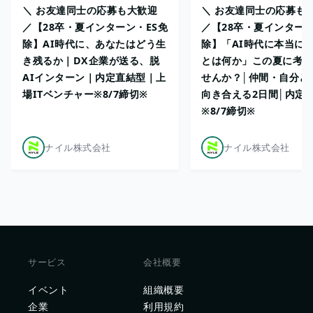
＼ お友達同士の応募も大歓迎
＼ お友達同士の応募も
／【28卒・夏インターン・ES免
／【28卒・夏インターン
除】AI時代に、あなたはどう生
除】「AI時代に本当に
き残るか｜DX企業が送る、脱
とは何か」この夏に考え
AIインターン｜内定直結型｜上
せんか？│仲間・自分と
場ITベンチャー※8/7締切※
向き合える2日間│内定
※8/7締切※
ナイル株式会社
ナイル株式会社
サービス
会社概要
イベント
組織概要
企業
利用規約