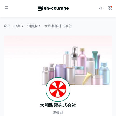
検索
サー
メニュー
企業
消費財
大和製罐株式会社
トップページ
大和製罐株式会社
消費財