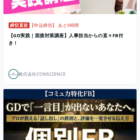
締切直前
【申込締切】 あと0時間
【GD実践｜面接対策講座】人事担当からの直々FB付
き！
株式会社CONSCIENCE