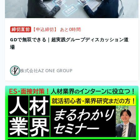
締切直前
【申込締切】 あと0時間
GDで無双できる｜超実践グループディスカッション道
場
株式会社AZ ONE GROUP