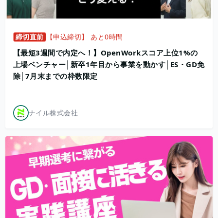
締切直前
【申込締切】 あと0時間
【最短3週間で内定へ！】OpenWorkスコア上位1%の
上場ベンチャー│新卒1年目から事業を動かす│ES・GD免
除│7月末までの枠数限定
ナイル株式会社