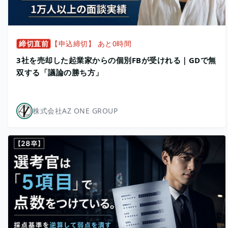
締切直前
【申込締切】 あと0時間
3社を売却した起業家からの個別FBが受けれる｜GDで無
双する「議論の勝ち方」
株式会社AZ ONE GROUP