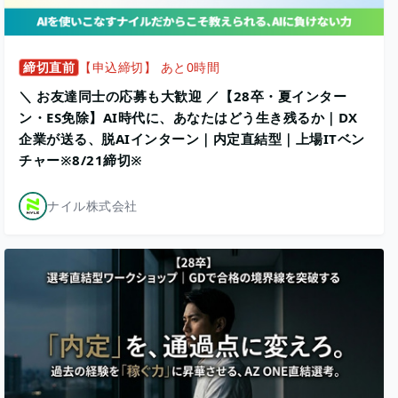
締切直前
【申込締切】 あと0時間
＼ お友達同士の応募も大歓迎 ／【28卒・夏インター
ン・ES免除】AI時代に、あなたはどう生き残るか｜DX
企業が送る、脱AIインターン｜内定直結型｜上場ITベン
チャー※8/21締切※
ナイル株式会社