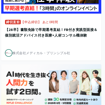
締切直前
【申込締切】 あと0時間
【28卒】書類免除で早期選考直結！FB付き実践型面接＆
個別就活アドバイス付き医療×人材コンサル職体験
株式会社メディカル・プリンシプル社