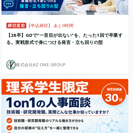
締切直前
【申込締切】 あと0時間
【28卒】GDで"一言目が出ない"を、たった1回で卒業す
る。実戦形式で身につける発言・立ち回りの型
株式会社AZ ONE GROUP