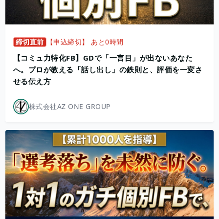
締切直前
【申込締切】 あと0時間
【コミュ力特化FB】GDで「一言目」が出ないあなた
へ。プロが教える「話し出し」の鉄則と、評価を一変さ
せる伝え方
株式会社AZ ONE GROUP