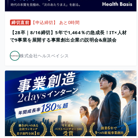
締切直前
【申込締切】 あと0時間
【28卒｜8/16締切】5年で1,464％の急成長！IT×人材
で9事業を展開する事業創出企業の説明会&座談会
株式会社ヘルスベイシス