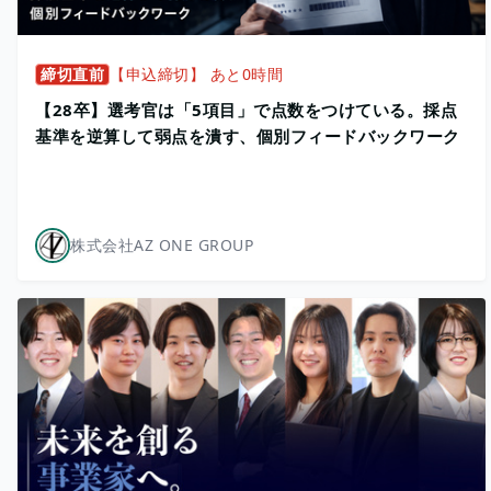
締切直前
【申込締切】 あと0時間
【28卒】選考官は「5項目」で点数をつけている。採点
基準を逆算して弱点を潰す、個別フィードバックワーク
株式会社AZ ONE GROUP