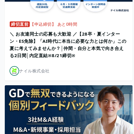
締切直前
【申込締切】 あと0時間
＼ お友達同士の応募も大歓迎 ／【28卒・夏インター
ン・ES免除】「AI時代に本当に必要な力とは何か」この
夏に考えてみませんか？│仲間・自分と本気で向き合え
る2日間│内定直結※8/21締切※
ナイル株式会社