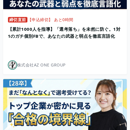
締切直前
【申込締切】 あと0時間
【累計1000人を指導】「選考落ち」を未然に防ぐ。1対
1のガチ個別FBで、あなたの武器と弱点を徹底言語化
株式会社AZ ONE GROUP