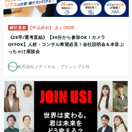
締切直前
【申込締切】 あと0時間
《28卒/選考直結》【30分から参加OK！カメラ
OFFOK】人材・コンサル希望必見！会社説明会＆本音ぶ
っちゃけ座談会
株式会社メディカル・プリンシプル社