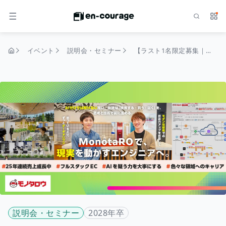
検索
サー
メニュー
イベント
説明会・セミナー
【ラスト1名限定募集｜締切8/10】モノタロウ Tech Summer Internship 2026 （Engineering）
トップページ
説明会・セミナー
2028年卒