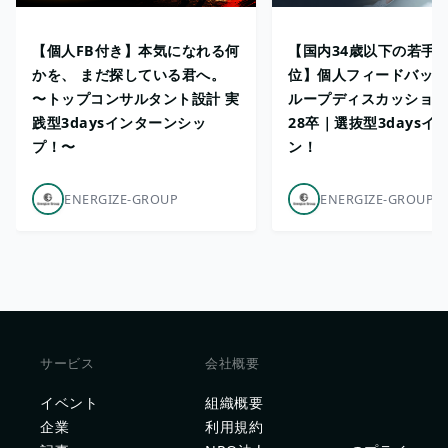
【個人FB付き】本気になれる何
【国内34歳以下の若手部
かを、 まだ探している君へ。
位】個人フィードバック
〜トップコンサルタント設計 実
ループディスカッション
践型3daysインターンシッ
28卒｜選抜型3daysイ
プ！〜
ン！
ENERGIZE-GROUP
ENERGIZE-GROUP
サービス
会社概要
イベント
組織概要
企業
利用規約