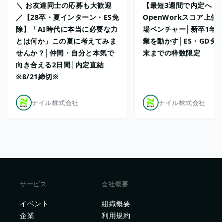
＼ お友達同士の応募も大歓迎
【最短3週間で内定へ！
／【28卒・夏インターン・ES免
OpenWorkスコア上位
除】「AI時代に本当に必要な力
場ベンチャー│新卒1年
とは何か」この夏に考えてみま
業を動かす│ES・GD免
せんか？│仲間・自分と本気で
末までの枠数限定
向き合える2日間│内定直結
※8/21締切※
ナイル株式会社
ナイル株式会社
サービス
会社概要
イベント
組織概要
企業
利用規約