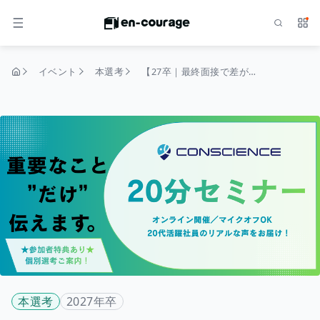
検索
サー
メニュー
イベント
本選考
【27卒｜最終面接で差がつく！】“超実践”20分面接対策セミナー
トップページ
本選考
2027年卒