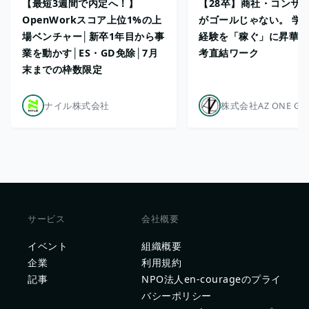
【最短3週間で内定へ！】
【28卒】商社・コンサ
OpenWorkスコア上位1%の上
がゴールじゃない。 学
場ベンチャー│新卒1年目から事
経験を「稼ぐ」に昇華さ
業を動かす│ES・GD免除│7月
考直結ワーク
末までの枠数限定
ナイル株式会社
株式会社AZ ONE GR
サービス
会社概要
イベント
組織概要
企業
利用規約
記事
NPO法人en-courageのプライ
バシーポリシー