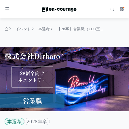
検索
サー
メニュー
イベント
本選考
【28卒】営業職（CEO直轄）
トップページ
本選考
2028年卒