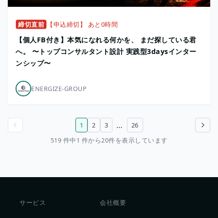
締切直前
【申込締切】 あと0時間
【個人FB付き】本気になれる何かを、 まだ探している君
へ。 〜トップコンサルタント設計 実践型3daysインター
ンシップ〜
ENERGIZE-GROUP
…
1
2
3
26
前のページ
次のページ
519 件中1 件から20件を表示しています
サービス
会社概要