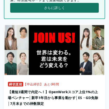
さらに詳しく
締切直前
【申込締切】 あと0時間
【最短3週間で内定へ！】OpenWorkスコア上位1%の上
場ベンチャー│新卒1年目から事業を動かす│ES・GD免除
│7月末までの枠数限定