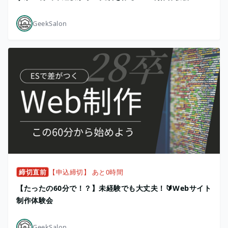
GeekSalon
締切直前
【申込締切】 あと0時間
【たったの60分で！？】未経験でも大丈夫！🔰Webサイト
制作体験会
GeekSalon