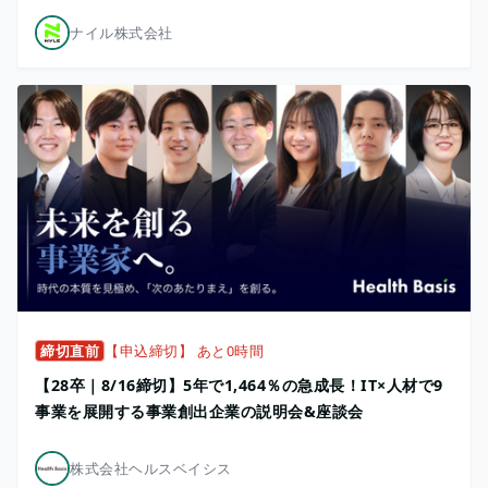
ナイル株式会社
締切直前
【申込締切】 あと0時間
【28卒｜8/16締切】5年で1,464％の急成長！IT×人材で9
事業を展開する事業創出企業の説明会&座談会
株式会社ヘルスベイシス