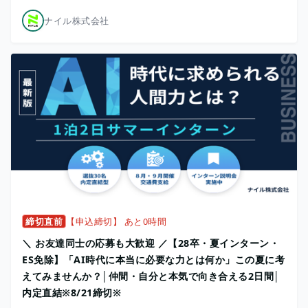
ナイル株式会社
締切直前
【申込締切】 あと0時間
＼ お友達同士の応募も大歓迎 ／【28卒・夏インターン・
ES免除】「AI時代に本当に必要な力とは何か」この夏に考
えてみませんか？│仲間・自分と本気で向き合える2日間│
内定直結※8/21締切※