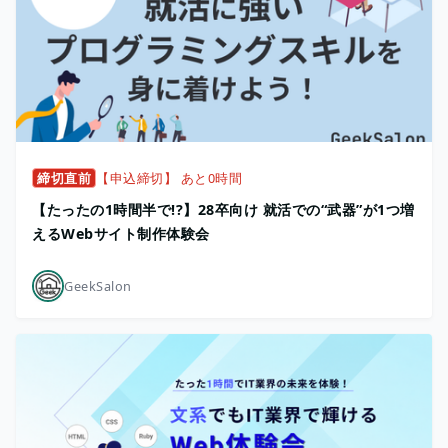
締切直前
【申込締切】 あと0時間
【たったの1時間半で!?】28卒向け 就活での“武器”が1つ増
えるWebサイト制作体験会
GeekSalon