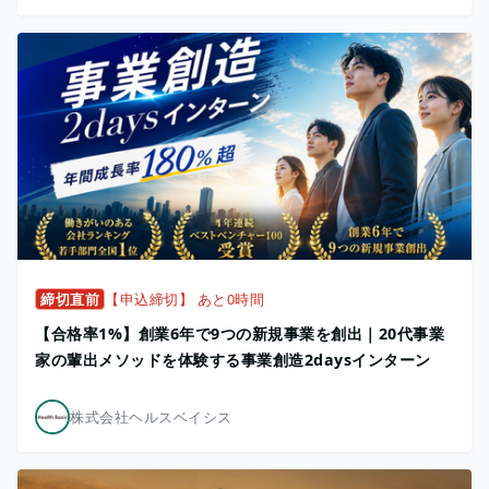
締切直前
【申込締切】 あと0時間
【合格率1%】創業6年で9つの新規事業を創出｜20代事業
家の輩出メソッドを体験する事業創造2daysインターン
株式会社ヘルスベイシス