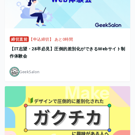
締切直前
【申込締切】 あと0時間
【IT志望・28卒必見】圧倒的差別化ができるWebサイト制
作体験会
GeekSalon