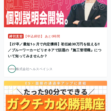
締切直前
【申込締切】 あと0時間
【27卒／最短1ヶ月で内定獲得】初任給30万円を狙える!!
／ブルーワーカービリオネアで話題の『施工管理職』につ
いて知ってみませんか？
株式会社ヘルスベイシス