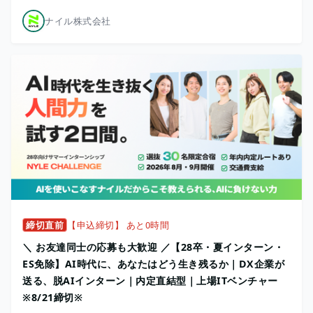
ナイル株式会社
締切直前
【申込締切】 あと0時間
＼ お友達同士の応募も大歓迎 ／【28卒・夏インターン・
ES免除】AI時代に、あなたはどう生き残るか｜DX企業が
送る、脱AIインターン｜内定直結型｜上場ITベンチャー
※8/21締切※