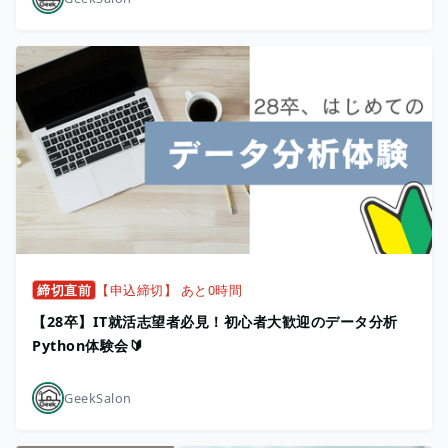
締切直前
【申込締切】 あと0時間
【28卒】IT就活志望者必見！初心者大歓迎のデータ分析
Python体験会🔰
GeekSalon