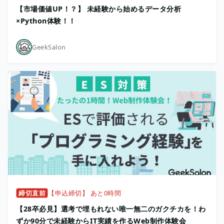
【市場価値UP！？】 未経験から始めるデータ分析
×Python体験！！
GeekSalon
締切直前
【申込締切】 あと0時間
【28卒必見】選考で埋もれない唯一無二のガクチカを！わ
ずか90分で未経験からIT実績を作るWeb制作体験会